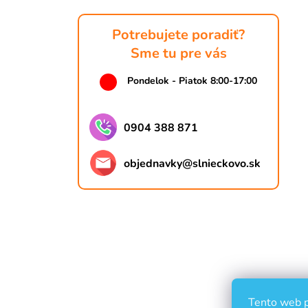
e
Potrebujete poradiť?
Sme tu pre vás
Pondelok - Piatok 8:00-17:00
0904 388 871
objednavky
@
slnieckovo.sk
Tento web p