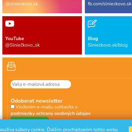
@slnieckovo.sk
fb.com/slnieckovo.sk
YouTube
Blog
@Slniečkovo_sk
Slnieckovo.sk/blog
Odoberať newsletter
Vložením e-mailu suhlasíte s
podmienky ochrany osobných údajov
PRIHLÁSIŤ
oužíva súbory cookie. Ďalším prechádzaním tohto webu