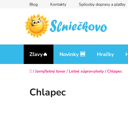
Prejsť
Blog
Kontakty
Spôsoby dopravy a platby
na
obsah
Zľavy🔥
Novinky 🆕
Hračky
H
Domov
/
Jarný/letný tovar
/
Letné súpravy/sety
/
Chlapec
Chlapec