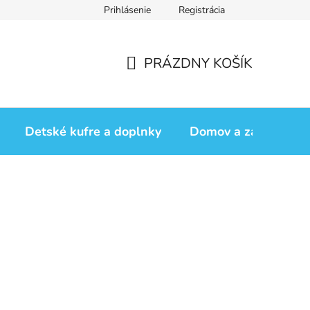
Prihlásenie
Registrácia
iadok
Vrátenie tovaru
Obchodné podmienky
Podmienk
PRÁZDNY KOŠÍK
NÁKUPNÝ
KOŠÍK
Detské kufre a doplnky
Domov a záhrada