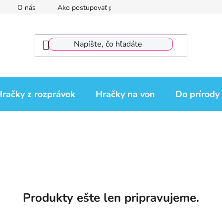
O nás
Ako postupovať pri reklamácii
Reklamačný por
račky z rozprávok
Hračky na von
Do prírody
Produkty ešte len pripravujeme.