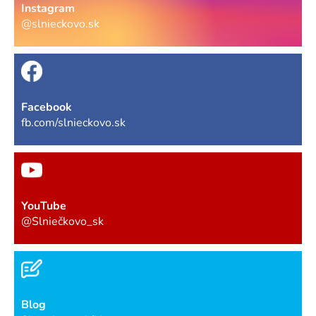
Instagram
@slnieckovo.sk
Facebook
fb.com/slnieckovo.sk
YouTube
@Slniečkovo_sk
Blog