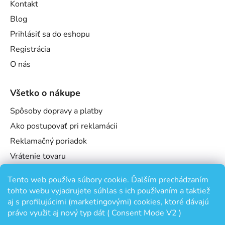
Kontakt
Blog
Prihlásiť sa do eshopu
Registrácia
O nás
Všetko o nákupe
Spôsoby dopravy a platby
Ako postupovať pri reklamácii
Reklamačný poriadok
Vrátenie tovaru
Obchodné podmienky
Tento web používa súbory cookie. Ďalším prechádzaním
Podmienky ochrany osobných údajov
tohto webu vyjadrujete súhlas s ich používaním a taktiež
Odstúpenie od zmluvy
aj s profilujúcimi (marketingovými) cookies, ktoré dávajú
právo využiť aj nový typ dát ( Consent Mode V2 )