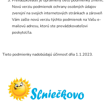
Prevádzkovateľ je oprávnený tieto podmienky zmeniť.
Novú verziu podmienok ochrany osobných údajov
zverejní na svojich internetových stránkach a zároveň
Vám zašle novú verziu týchto podmienok na Vašu e-
mailovú adresu, ktorú ste prevádzkovateľovi
poskytol/la.
Tieto podmienky nadobúdajú účinnosť dňa 1.1.2023.
Z
á
p
ä
t
i
e