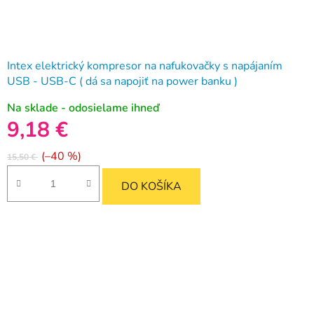
Intex elektrický kompresor na nafukovačky s napájaním
USB - USB-C ( dá sa napojiť na power banku )
Na sklade - odosielame ihneď
9,18 €
(–40 %)
15,50 €
DO KOŠÍKA