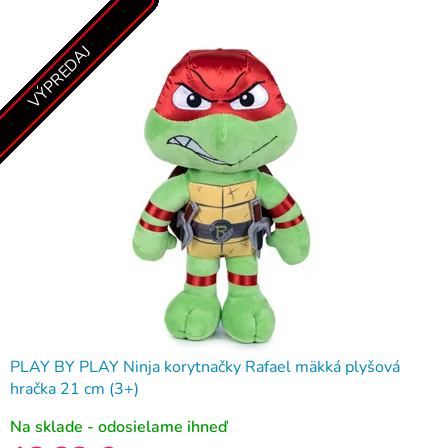
VÝPREDAJ
VÝPREDAJ
VÝPREDAJ
VÝPREDAJ
VÝPREDAJ
VÝPREDAJ
VÝPREDAJ
VÝPREDAJ
VÝPREDAJ
VÝPREDAJ
VÝPREDAJ
VÝPREDAJ
VÝPREDAJ
VÝPREDAJ
VÝPREDAJ
VÝPREDAJ
VÝPREDAJ
VÝPREDAJ
VÝPREDAJ
VÝPREDAJ
VÝPREDAJ
VÝPREDAJ
VÝPREDAJ
VÝPREDAJ
PLAY BY PLAY Ninja korytnačky Rafael mäkká plyšová
hračka 21 cm (3+)
Na sklade - odosielame ihneď