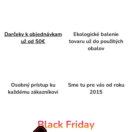
l
n
i
Darčeky k objednávkam
Ekologické balenie
e
už od 50€
tovaru už do použitých
č
obalov
k
a
:
Osobný prístup ku
Sme tu pre vás od roku
)
každému zákazníkovi
2015
Black Friday