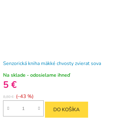
Senzorická kniha mäkké chvosty zvierat sova
Na sklade - odosielame ihneď
5 €
(–43 %)
8,80 €
DO KOŠÍKA