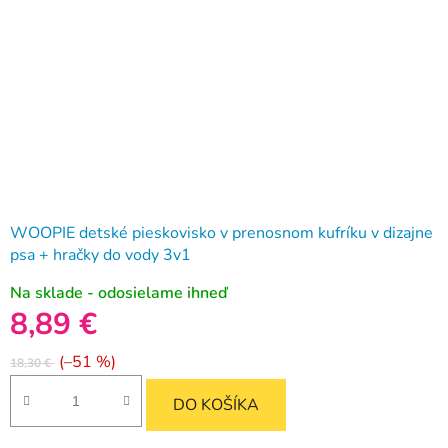
WOOPIE detské pieskovisko v prenosnom kufríku v dizajne
psa + hračky do vody 3v1
Na sklade - odosielame ihneď
8,89 €
(–51 %)
18,30 €
DO KOŠÍKA