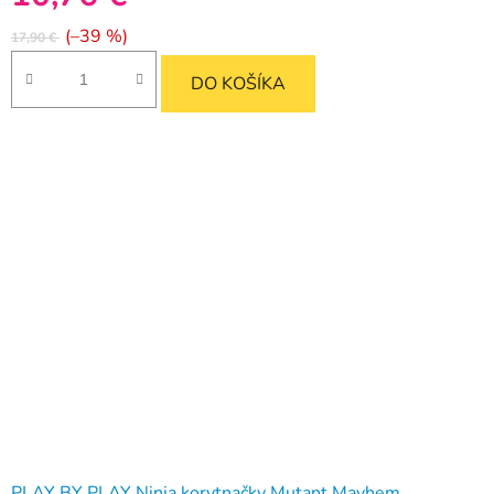
(–39 %)
17,90 €
DO KOŠÍKA
PLAY BY PLAY Ninja korytnačky Mutant Mayhem