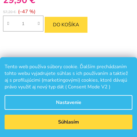
29,90 €
(–47 %)
57,20 €
DO KOŠÍKA
Tento web používa súbory cookie. Ďalším prechádzaním
tohto webu vyjadrujete súhlas s ich používaním a taktiež
aj s profilujúcimi (marketingovými) cookies, ktoré dávajú
právo využiť aj nový typ dát ( Consent Mode V2 )
Nastavenie
Súhlasím