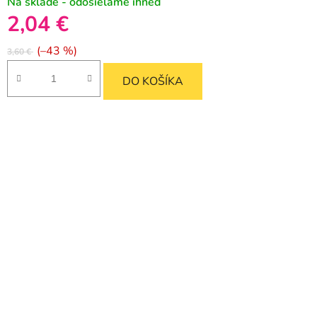
Na sklade - odosielame ihneď
2,04 €
(–43 %)
3,60 €
DO KOŠÍKA