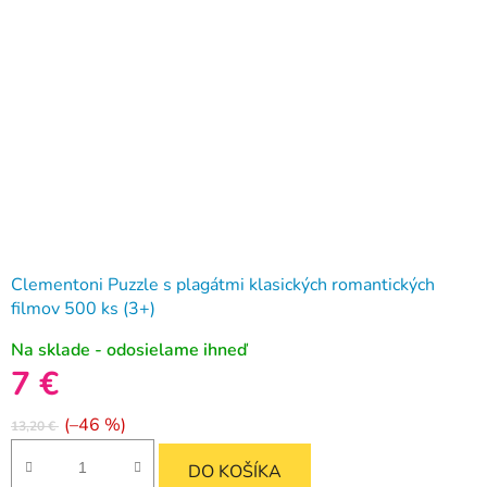
Clementoni Puzzle s plagátmi klasických romantických
filmov 500 ks (3+)
Na sklade - odosielame ihneď
7 €
(–46 %)
13,20 €
DO KOŠÍKA