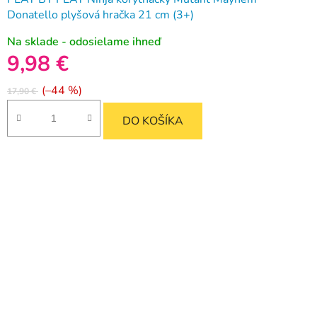
Donatello plyšová hračka 21 cm (3+)
Na sklade - odosielame ihneď
9,98 €
(–44 %)
17,90 €
DO KOŠÍKA