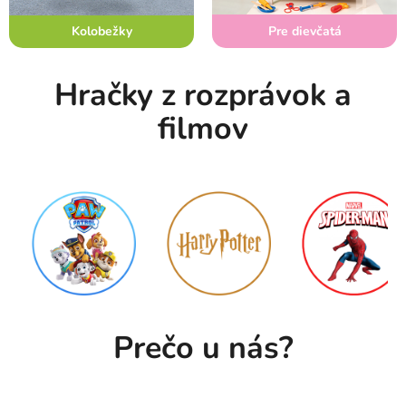
e
Kolobežky
Pre dievčatá
ú
s
Hračky z rozprávok a
m
filmov
e
v
V
á
š
h
Prečo u nás?
o
s