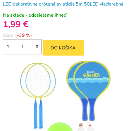
LED dekoratívne drôtené svietidlá 5m 50LED viacfarebné
Na sklade - odosielame ihneď
1,99 €
(–39 %)
3,30 €
DO KOŠÍKA