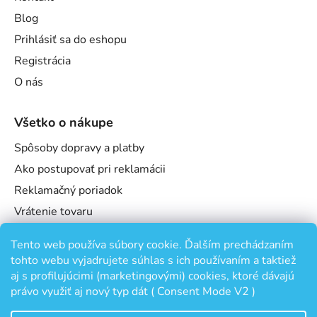
Blog
Prihlásiť sa do eshopu
Registrácia
O nás
Všetko o nákupe
Spôsoby dopravy a platby
Ako postupovať pri reklamácii
Reklamačný poriadok
Vrátenie tovaru
Obchodné podmienky
Tento web používa súbory cookie. Ďalším prechádzaním
Podmienky ochrany osobných údajov
tohto webu vyjadrujete súhlas s ich používaním a taktiež
Odstúpenie od zmluvy
aj s profilujúcimi (marketingovými) cookies, ktoré dávajú
právo využiť aj nový typ dát ( Consent Mode V2 )