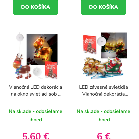
DO KOŠÍKA
DO KOŠÍKA
Vianočná LED dekorácia
LED závesné svietidlá
na okno svietiaci sob s
Vianočná dekorácia
prísavkou 23 cm (3+)
Santove sane
Na sklade - odosielame
Na sklade - odosielame
ihneď
ihneď
5,60 €
6 €