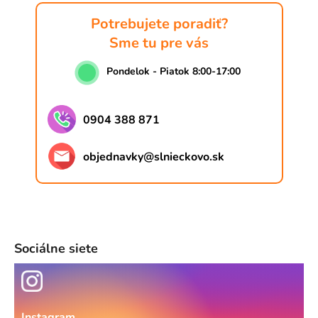
v
k
Potrebujete poradiť?
y
Sme tu pre vás
v
ý
Pondelok - Piatok 8:00-17:00
p
i
s
0904 388 871
u
objednavky
@
slnieckovo.sk
Sociálne siete
Instagram