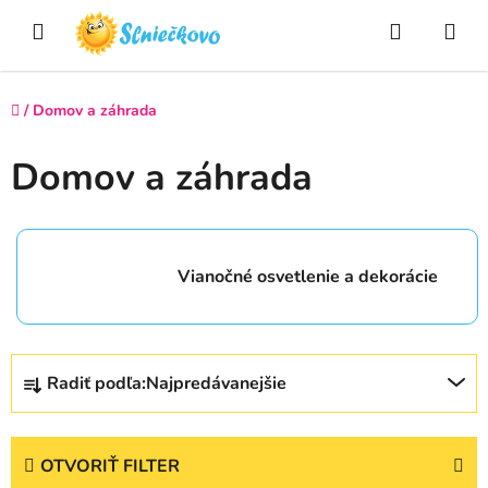
Prejsť
Hľadať
NÁ
na
obsah
KO
Domov
/
Domov a záhrada
Domov a záhrada
Vianočné osvetlenie a dekorácie
R
Radiť podľa:
Najpredávanejšie
a
d
e
OTVORIŤ FILTER
n