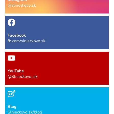
@slnieckovo.sk
Facebook
fb.com/slnieckovo.sk
YouTube
@Slniečkovo_sk
Blog
Slnieckovo.sk/blog