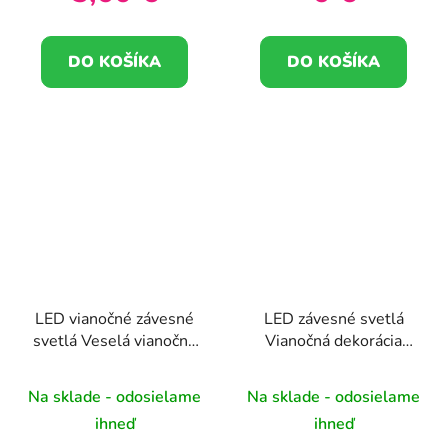
DO KOŠÍKA
DO KOŠÍKA
LED vianočné závesné
LED závesné svetlá
svetlá Veselá vianočná
Vianočná dekorácia
dekorácia 45cm
snehuliak 45cm
Na sklade - odosielame
Na sklade - odosielame
ihneď
ihneď