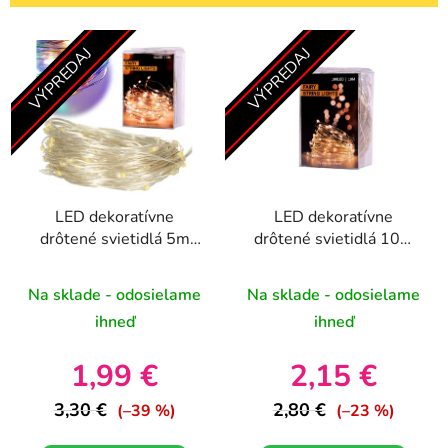
i
V
e
VÝPREDAJ
VÝPREDAJ
ý
p
p
r
i
o
s
d
p
u
r
k
LED dekoratívne
LED dekoratívne
o
t
drôtené svietidlá 5m
drôtené svietidlá 10m
d
o
50LED viacfarebné
100LED viacfarebné
u
v
Na sklade - odosielame
Na sklade - odosielame
k
t
ihneď
ihneď
o
1,99 €
2,15 €
v
3,30 €
2,80 €
(–39 %)
(–23 %)