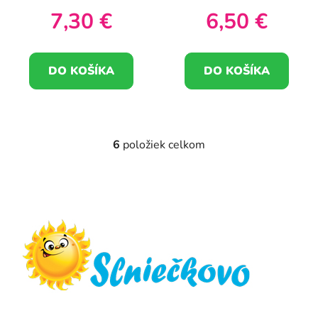
7,30 €
6,50 €
DO KOŠÍKA
DO KOŠÍKA
6
položiek celkom
O
v
l
Z
á
á
d
p
a
ä
c
t
i
e
i
p
e
r