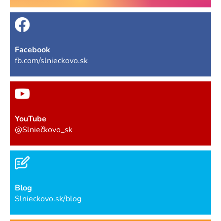
Facebook
fb.com/slnieckovo.sk
YouTube
@Slniečkovo_sk
Blog
Slnieckovo.sk/blog