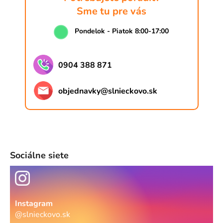
y
Sme tu pre vás
v
ý
Pondelok - Piatok 8:00-17:00
p
i
s
0904 388 871
u
objednavky
@
slnieckovo.sk
Sociálne siete
Instagram
@slnieckovo.sk