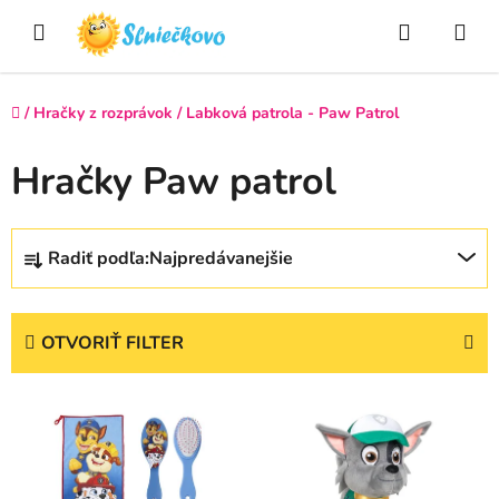
Prejsť
Hľadať
NÁ
na
obsah
KO
Domov
/
Hračky z rozprávok
/
Labková patrola - Paw Patrol
Hračky Paw patrol
R
Radiť podľa:
Najpredávanejšie
a
d
e
OTVORIŤ FILTER
n
i
V
e
ý
p
p
r
i