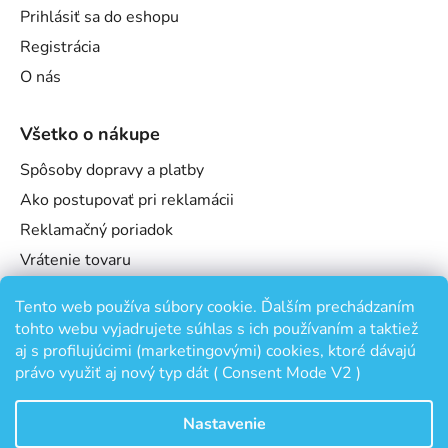
Prihlásiť sa do eshopu
Registrácia
O nás
Všetko o nákupe
Spôsoby dopravy a platby
Ako postupovať pri reklamácii
Reklamačný poriadok
Vrátenie tovaru
Obchodné podmienky
Tento web používa súbory cookie. Ďalším prechádzaním
Podmienky ochrany osobných údajov
tohto webu vyjadrujete súhlas s ich používaním a taktiež
Odstúpenie od zmluvy
aj s profilujúcimi (marketingovými) cookies, ktoré dávajú
právo využiť aj nový typ dát ( Consent Mode V2 )
Nastavenie