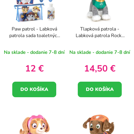
o
s
d
p
u
r
k
Paw patrol - Labková
Tlapková patrola -
o
t
patrola sada toaletných
Labková patrola Rocky
d
o
potrieb
plyšová hračka 19cm
u
v
Na sklade - dodanie 7-8 dní
Na sklade - dodanie 7-8 dní
k
t
12 €
14,50 €
o
v
DO KOŠÍKA
DO KOŠÍKA