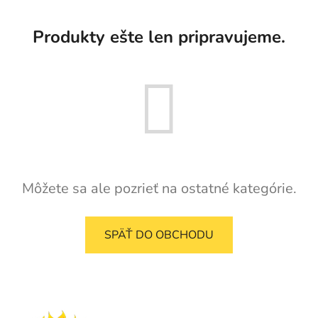
Produkty ešte len pripravujeme.
Môžete sa ale pozrieť na ostatné kategórie.
SPÄŤ DO OBCHODU
Z
á
p