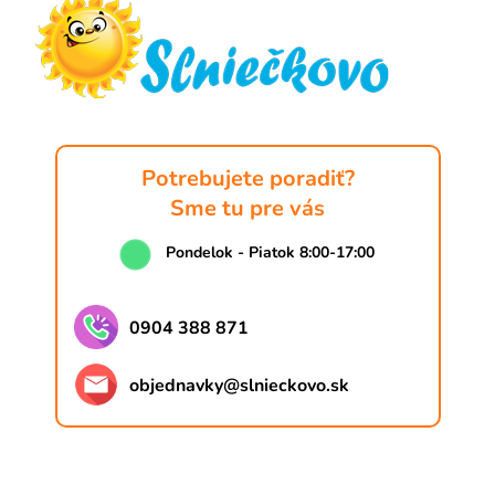
ä
t
i
e
Potrebujete poradiť?
Sme tu pre vás
Pondelok - Piatok 8:00-17:00
0904 388 871
objednavky
@
slnieckovo.sk