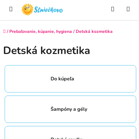
Prejsť
Hľadať
NÁ
na
obsah
KO
Domov
/
Prebaľovanie, kúpanie, hygiena
/
Detská kozmetika
Detská kozmetika
Do kúpeľa
Šampóny a gély