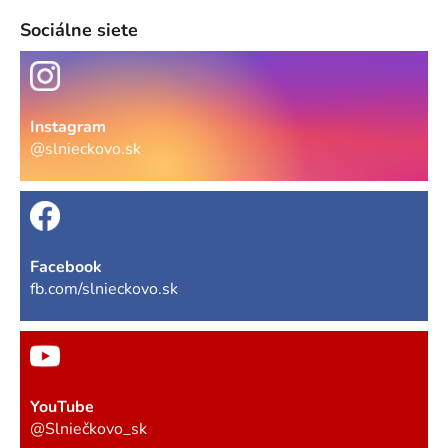
Sociálne siete
Instagram
@slnieckovo.sk
Facebook
fb.com/slnieckovo.sk
YouTube
@Slniečkovo_sk