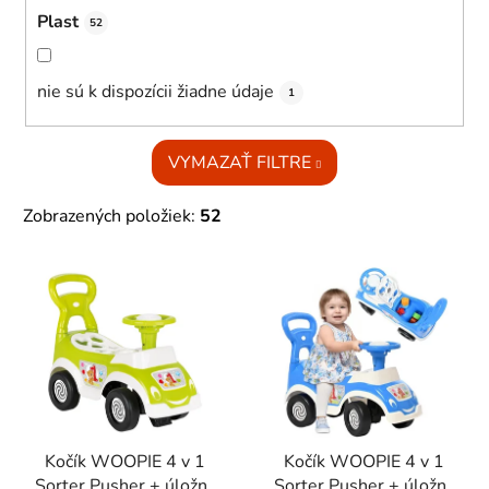
Plast
52
nie sú k dispozícii žiadne údaje
1
VYMAZAŤ FILTRE
Zobrazených položiek:
52
V
ý
p
i
s
p
r
Kočík WOOPIE 4 v 1
Kočík WOOPIE 4 v 1
o
Sorter Pusher + úložný
Sorter Pusher + úložný