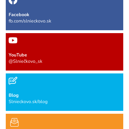
Facebook
fb.com/slnieckovo.sk
YouTube
@Slniečkovo_sk
Blog
Slnieckovo.sk/blog