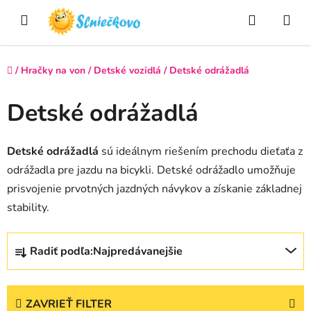
Prejsť
Hľadať
NÁ
na
obsah
KO
Domov
/
Hračky na von
/
Detské vozidlá
/
Detské odrážadlá
Detské odrážadlá
Detské odrážadlá
sú ideálnym riešením prechodu dieťaťa z
odrážadla pre jazdu na bicykli. Detské odrážadlo umožňuje
prisvojenie prvotných jazdných návykov a získanie základnej
stability.
R
Radiť podľa:
Najpredávanejšie
a
d
e
ZAVRIEŤ FILTER