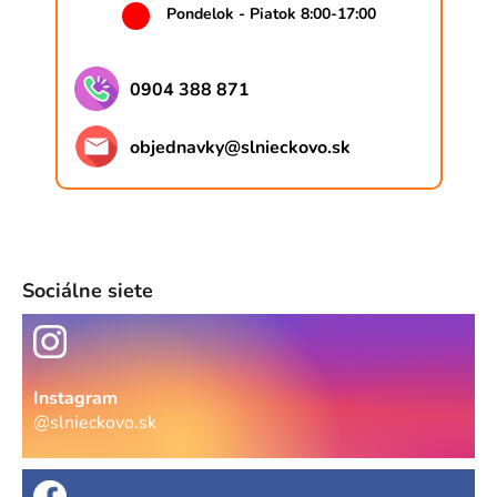
Pondelok - Piatok 8:00-17:00
u
0904 388 871
objednavky
@
slnieckovo.sk
Sociálne siete
Instagram
@slnieckovo.sk