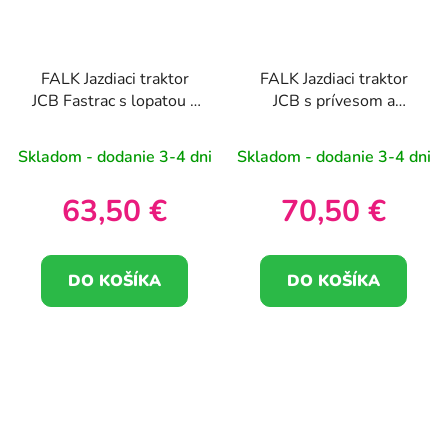
FALK Jazdiaci traktor
FALK Jazdiaci traktor
JCB Fastrac s lopatou a
JCB s prívesom a
prívesom s hrabľami 1-
lopatou Tiché kolesá 1-
3 roky
3 roky
Skladom - dodanie 3-4 dni
Skladom - dodanie 3-4 dni
63,50 €
70,50 €
DO KOŠÍKA
DO KOŠÍKA