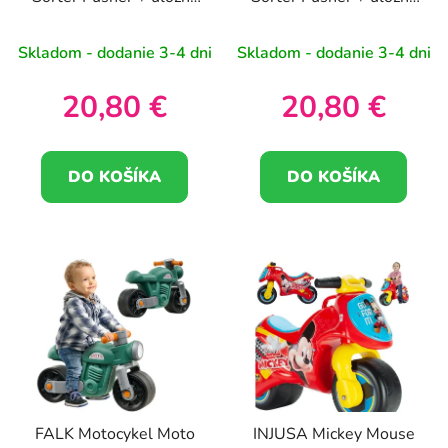
d
priestor Horn
priestor Horn
u
Skladom - dodanie 3-4 dni
Skladom - dodanie 3-4 dni
k
t
20,80 €
20,80 €
o
v
DO KOŠÍKA
DO KOŠÍKA
FALK Motocykel Moto
INJUSA Mickey Mouse