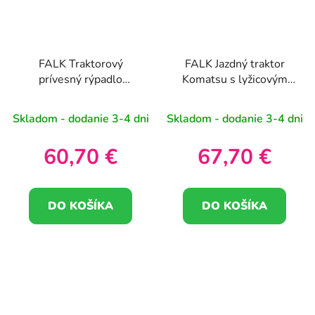
FALK Traktorový
FALK Jazdný traktor
prívesný rýpadlo
Komatsu s lyžicovým
Komatsu s lyžicou a
rýpadlom a prívesom od
klaksónom 1-3 roky
1 do 3 rokov
Skladom - dodanie 3-4 dni
Skladom - dodanie 3-4 dni
60,70 €
67,70 €
DO KOŠÍKA
DO KOŠÍKA