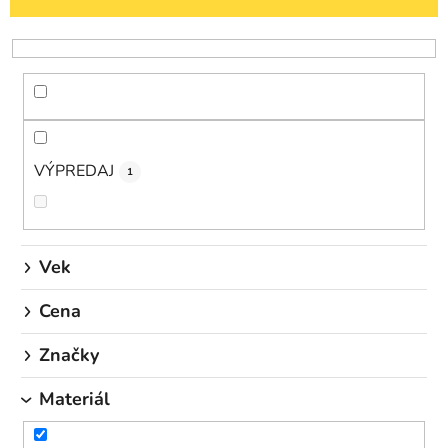
n
i
e
p
r
o
d
VÝPREDAJ
1
u
k
t
o
Vek
v
Cena
Značky
Materiál