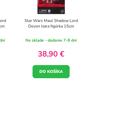
k
t
o
ord
Star Wars Maul Shadow Lord
v
5cm
Devon Izara figúrka 15cm
dní
Na sklade - dodanie 7-8 dní
38,90 €
DO KOŠÍKA