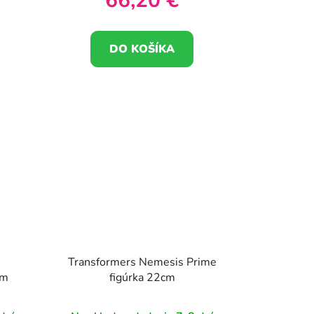
66,20 €
DO KOŠÍKA
s
Transformers Nemesis Prime
cm
figúrka 22cm