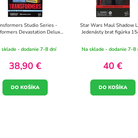
nsformers Studio Series -
Star Wars Maul Shadow L
formers Devastation Deluxe
Jedenásty brat figúrka 1
s Bumblebee figúrka 10,5cm
 sklade - dodanie 7-8 dní
Na sklade - dodanie 7-8 
38,90 €
40 €
DO KOŠÍKA
DO KOŠÍKA