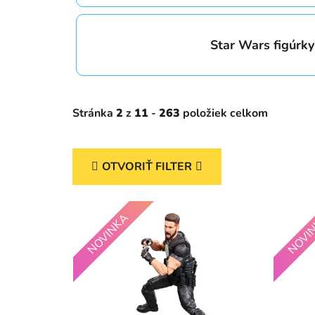
Star Wars figúrky
Stránka
2
z
11
-
263
položiek celkom
OTVORIŤ FILTER
V
NOVINKA
NOVI
ý
p
i
s
p