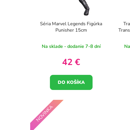
r
o
d
u
Séria Marvel Legends Figúrka
Tra
k
Punisher 15cm
Trans
Clas
t
o
Na sklade - dodanie 7-8 dní
Na
v
42 €
DO KOŠÍKA
NOVINKA