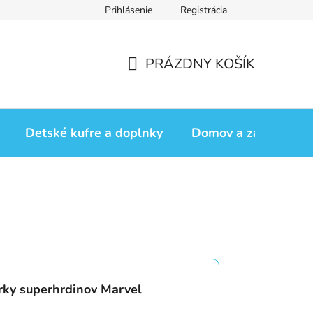
Prihlásenie
Registrácia
iadok
Vrátenie tovaru
Obchodné podmienky
Podmienk
PRÁZDNY KOŠÍK
NÁKUPNÝ
KOŠÍK
Detské kufre a doplnky
Domov a záhrada
rky superhrdinov Marvel