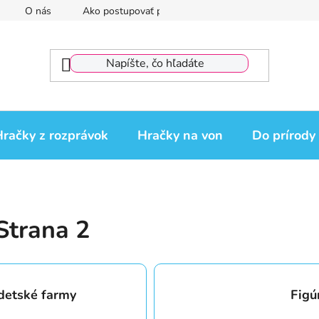
O nás
Ako postupovať pri reklamácii
Reklamačný por
račky z rozprávok
Hračky na von
Do prírody
 Strana 2
 detské farmy
Figú