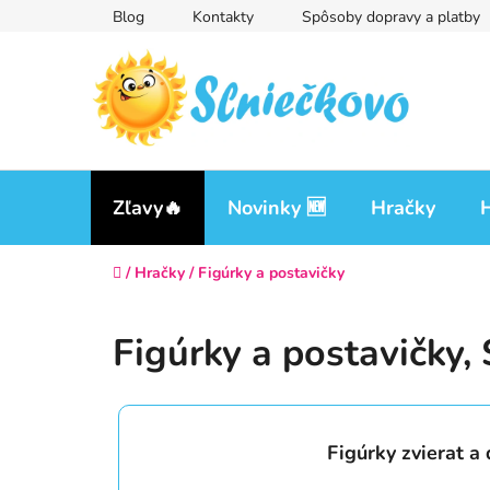
Prejsť
Blog
Kontakty
Spôsoby dopravy a platby
na
obsah
Zľavy🔥
Novinky 🆕
Hračky
H
Domov
/
Hračky
/
Figúrky a postavičky
Figúrky a postavičky
,
Figúrky zvierat a