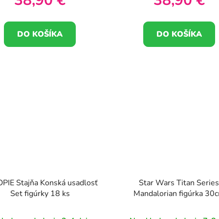
38,90 €
38,90 €
DO KOŠÍKA
DO KOŠÍKA
IE Stajňa Konská usadlosť
Star Wars Titan Serie
Set figúrky 18 ks
Mandalorian figúrka 30