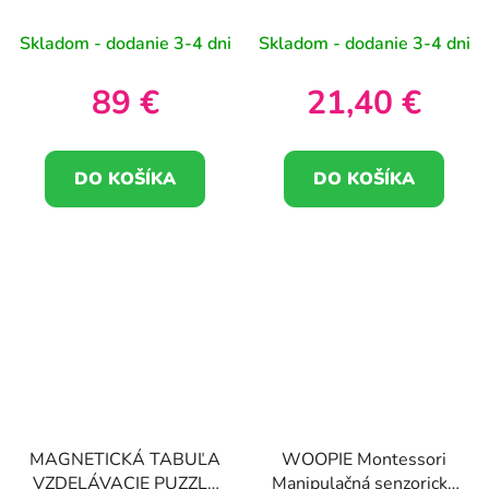
panelovým prekrytím 4
až 1200x XXL Kit s
ks.
adaptérom pre smartfón
Skladom - dodanie 3-4 dni
Skladom - dodanie 3-4 dni
89 €
21,40 €
DO KOŠÍKA
DO KOŠÍKA
MAGNETICKÁ TABUĽA
WOOPIE Montessori
VZDELÁVACIE PUZZLE
Manipulačná senzorická