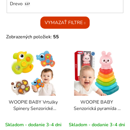
Drevo
127
VYMAZAŤ FILTRE
Zobrazených položiek:
55
V
ý
p
i
s
p
r
WOOPIE BABY Vrtulky
WOOPIE BABY
o
Spinery Senzorické
Senzorická pyramída –
d
hračky s prísavkami v
veža so zaraďovačom –
u
tvare zvieratiek, 3 ks
zajačik 6m+
Skladom - dodanie 3-4 dni
Skladom - dodanie 3-4 dni
k