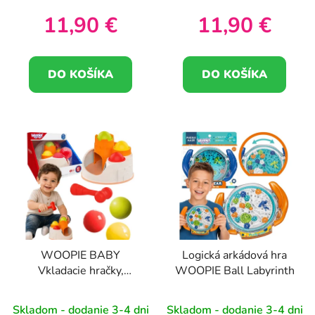
t
11,90 €
11,90 €
o
v
DO KOŠÍKA
DO KOŠÍKA
WOOPIE BABY
Logická arkádová hra
Vkladacie hračky,
WOOPIE Ball Labyrinth
prepichovačka, zámok,
guličky, kladivo,
Skladom - dodanie 3-4 dni
Skladom - dodanie 3-4 dni