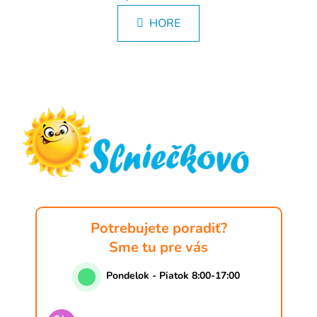
n
l
k
HORE
á
o
d
v
a
a
Z
c
n
á
i
i
e
e
p
p
ä
r
t
v
i
k
e
y
v
ý
Potrebujete poradiť?
p
Sme tu pre vás
i
s
Pondelok - Piatok 8:00-17:00
u