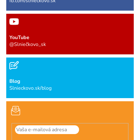
fb.com/slnieckovo.sk
YouTube
@Slniečkovo_sk
Blog
Slnieckovo.sk/blog