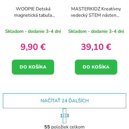
WOOPIE Detská
MASTERKIDZ Kreatívny
magnetická tabuľa
vedecký STEM nástenný
Montessori MagPad
panel 40x20 cm bez
Elephant
montážneho panelu
Skladom - dodanie 3-4 dni
Skladom - dodanie 3-4 dni
9,90 €
39,10 €
DO KOŠÍKA
DO KOŠÍKA
NAČÍTAŤ 24 ĎALŠÍCH
S
1
t
3
r
O
á
55
položiek celkom
v