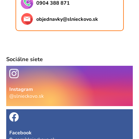
0904 388 871
objednavky
@
slnieckovo.sk
Sociálne siete
Instagram
@slnieckovo.sk
Facebook