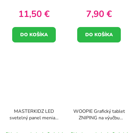
vzdelávacia hračka, od
12 mesiacov
11,50 €
7,90 €
DO KOŠÍKA
DO KOŠÍKA
MASTERKIDZ LED
WOOPIE Grafický tablet
svetelný panel meniaci
ZNIPING na výučbu
farbu pomocou
kreslenia a angličtiny
diaľkového ovládania
Čítačka kariet 120 ks.