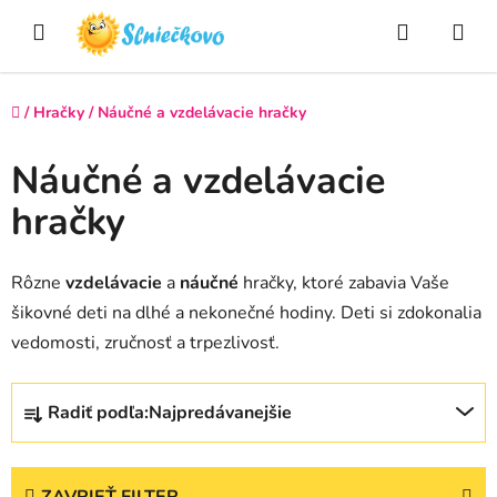
Prejsť
Hľadať
NÁ
na
obsah
KO
Domov
/
Hračky
/
Náučné a vzdelávacie hračky
Náučné a vzdelávacie
hračky
Rôzne
vzdelávacie
a
náučné
hračky, ktoré zabavia Vaše
šikovné deti na dlhé a nekonečné hodiny. Deti si zdokonalia
vedomosti, zručnosť a trpezlivosť.
R
Radiť podľa:
Najpredávanejšie
a
d
e
ZAVRIEŤ FILTER