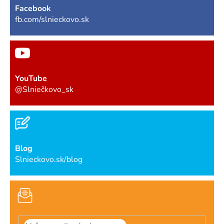
Facebook
fb.com/slnieckovo.sk
YouTube
@Slniečkovo_sk
Blog
Slnieckovo.sk/blog