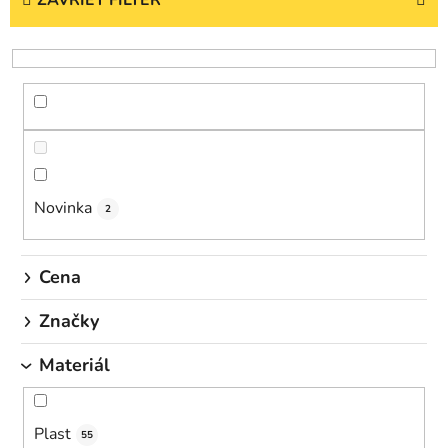
n
i
e
p
r
o
d
u
Novinka
2
k
t
o
Cena
v
Značky
Materiál
Plast
55