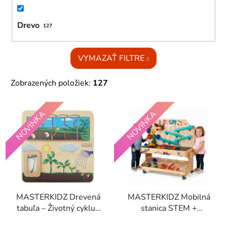
Drevo
127
VYMAZAŤ FILTRE
Zobrazených položiek:
127
V
NOVINKA
NOVINKA
ý
p
i
s
p
r
MASTERKIDZ Drevená
MASTERKIDZ Mobilná
o
tabuľa – Životný cyklus
stanica STEM +
d
fazule
príslušenstvo
u