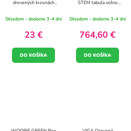
drevených krosnách
STEM tabuľa voľne
Montessori tkáčska
stojaca XXL v tvare
súprava
domčeka
Skladom - dodanie 3-4 dni
Skladom - dodanie 3-4 dni
23 €
764,60 €
DO KOŠÍKA
DO KOŠÍKA
WOOPIE GREEN Box
VIGA Drevená