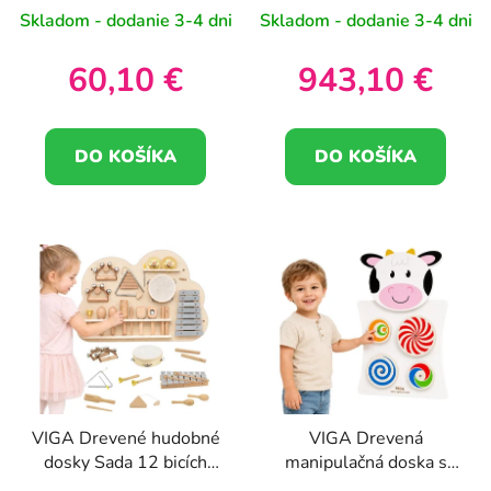
Skladom - dodanie 3-4 dni
Skladom - dodanie 3-4 dni
k
t
60,10 €
943,10 €
o
v
DO KOŠÍKA
DO KOŠÍKA
VIGA Drevené hudobné
VIGA Drevená
dosky Sada 12 bicích
manipulačná doska s
nástrojov
kravou FSC Montessori