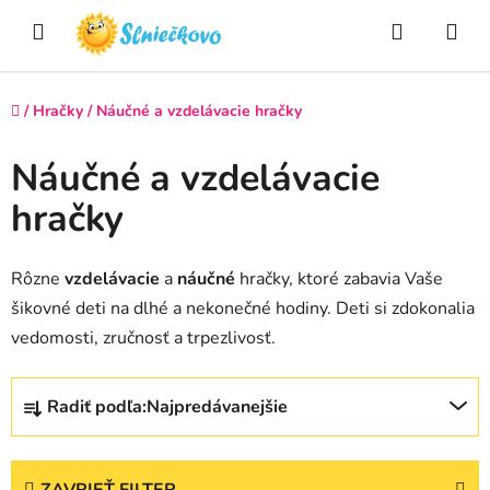
Prejsť
Hľadať
NÁ
na
obsah
KO
Domov
/
Hračky
/
Náučné a vzdelávacie hračky
Náučné a vzdelávacie
hračky
Rôzne
vzdelávacie
a
náučné
hračky, ktoré zabavia Vaše
šikovné deti na dlhé a nekonečné hodiny. Deti si zdokonalia
vedomosti, zručnosť a trpezlivosť.
R
Radiť podľa:
Najpredávanejšie
a
d
e
ZAVRIEŤ FILTER