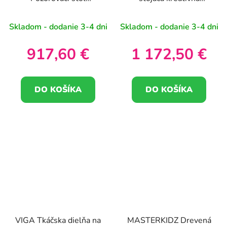
Záhradná výskumná
vedecká tabuľa STEM
stanica hmyzu a rastlín
125 x 86 + sada
Skladom - dodanie 3-4 dni
Skladom - dodanie 3-4 dni
príslušenstva
917,60 €
1 172,50 €
DO KOŠÍKA
DO KOŠÍKA
VIGA Tkáčska dielňa na
MASTERKIDZ Drevená