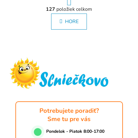
r
O
á
127
položiek celkom
v
n
l
k
HORE
á
o
d
v
a
a
Z
c
n
á
i
i
e
e
p
p
ä
r
t
v
i
k
e
y
v
ý
Potrebujete poradiť?
p
Sme tu pre vás
i
s
Pondelok - Piatok 8:00-17:00
u