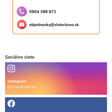
0904 388 871
objednavky
@
slnieckovo.sk
Sociálne siete
Instagram
@slnieckovo.sk