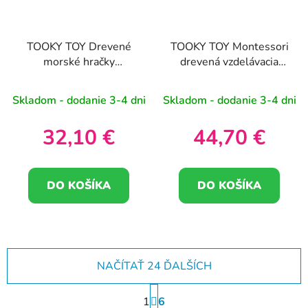
TOOKY TOY Drevené
TOOKY TOY Montessori
morské hračky
drevená vzdelávacia
Balancujúca veža
tabuľa Astronaut
Figúrky chytajúce ryby
Vesmírna loď
Skladom - dodanie 3-4 dni
Skladom - dodanie 3-4 dni
23 kusov
32,10 €
44,70 €
DO KOŠÍKA
DO KOŠÍKA
NAČÍTAŤ 24 ĎALŠÍCH
S
1
t
6