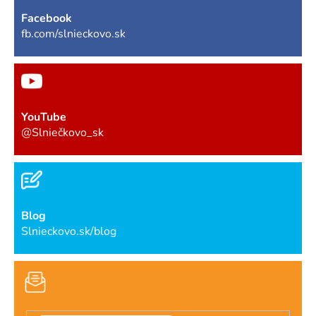
Facebook
fb.com/slnieckovo.sk
YouTube
@Slniečkovo_sk
Blog
Slnieckovo.sk/blog