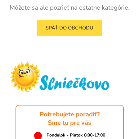
Môžete sa ale pozrieť na ostatné kategórie.
SPÄŤ DO OBCHODU
Z
á
p
ä
t
i
e
Potrebujete poradiť?
Sme tu pre vás
Pondelok - Piatok 8:00-17:00