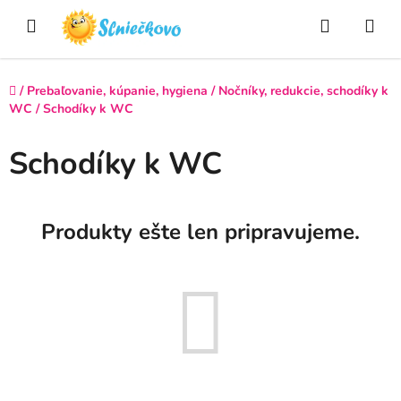
Prejsť
Hľadať
NÁ
na
obsah
KO
Domov
/
Prebaľovanie, kúpanie, hygiena
/
Nočníky, redukcie, schodíky k
WC
/
Schodíky k WC
Schodíky k WC
Produkty ešte len pripravujeme.