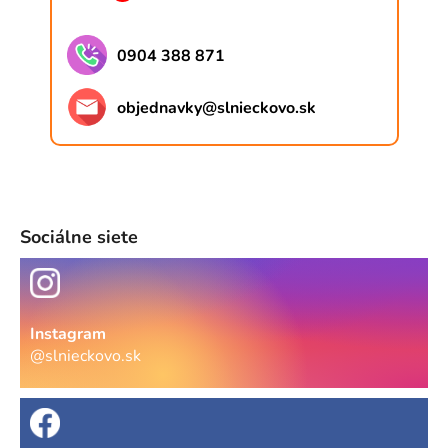
0904 388 871
objednavky
@
slnieckovo.sk
Sociálne siete
Instagram
@slnieckovo.sk