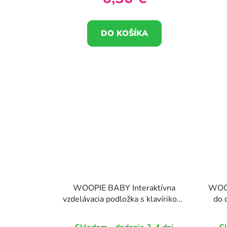
DO KOŠÍKA
WOOPIE BABY Interaktívna
WOOP
vzdelávacia podložka s klavírikom,
do 
10 dielov. Zvuky