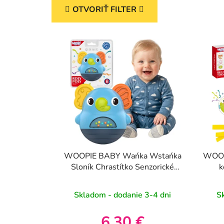
OTVORIŤ FILTER
V
ý
p
i
s
p
r
o
d
u
WOOPIE BABY Wańka Wstańka
WOOP
k
Sloník Chrastítko Senzorické
k
Interaktívne 6m+
senzor
t
o
Skladom - dodanie 3-4 dni
S
v
6,30 €