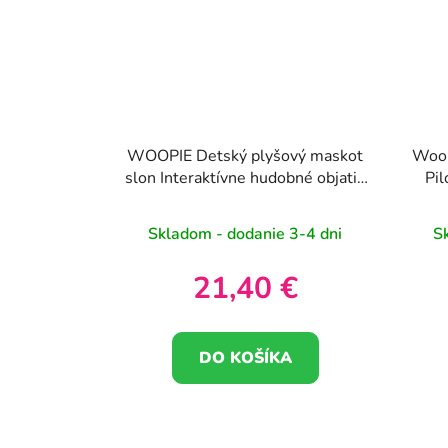
WOOPIE Detský plyšový maskot
Woop
slon Interaktívne hudobné objatia
Pil
s príveskami a hryzátkami
Skladom - dodanie 3-4 dni
S
21,40 €
DO KOŠÍKA