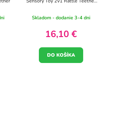
ether
Sensory Toy 2v1 Rattle Teether
Pink
ni
Skladom - dodanie 3-4 dni
16,10 €
DO KOŠÍKA