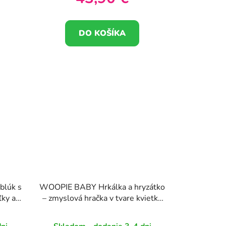
DO KOŠÍKA
blúk s
WOOPIE BABY Hrkálka a hryzátko
ľky a
– zmyslová hračka v tvare kvietku
j
0m+