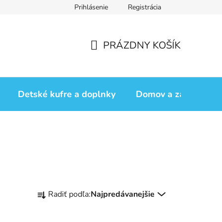
Prihlásenie
Registrácia
iadok
Vrátenie tovaru
Obchodné podmienky
Podmienk
PRÁZDNY KOŠÍK
NÁKUPNÝ
KOŠÍK
Detské kufre a doplnky
Domov a záhrada
R
Radiť podľa:
Najpredávanejšie
a
d