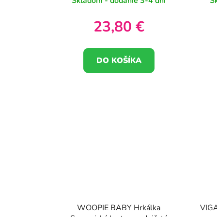
Skladom - dodanie 3-4 dni
S
23,80 €
DO KOŠÍKA
WOOPIE BABY Hrkálka
VIGA