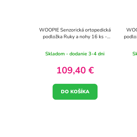
WOOPIE Senzorická ortopedická
WOOP
podložka Ruky a nohy 16 ks -
podlo
Farba béžová
Skladom - dodanie 3-4 dni
S
109,40 €
DO KOŠÍKA