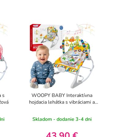
e
n
i
e
p
r
o
d
u
k
t
o
 s
WOOPY BABY Interaktívna
v
žová
hojdacia lehátka s vibráciami a
hrazdou, viacfarebná
ni
Skladom - dodanie 3-4 dni
43,90 €