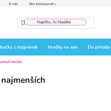
O nás
Ako postupovať pri reklamácii
Reklamačný por
račky z rozprávok
Hračky na von
Do prírody
yslové hračky
e najmenších