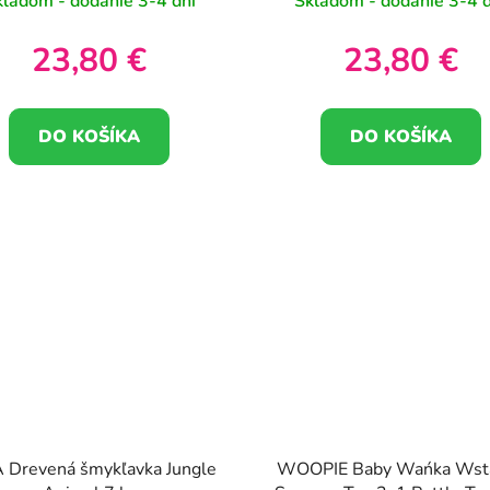
kladom - dodanie 3-4 dni
Skladom - dodanie 3-4 d
23,80 €
23,80 €
DO KOŠÍKA
DO KOŠÍKA
 Drevená šmykľavka Jungle
WOOPIE Baby Wańka Wst