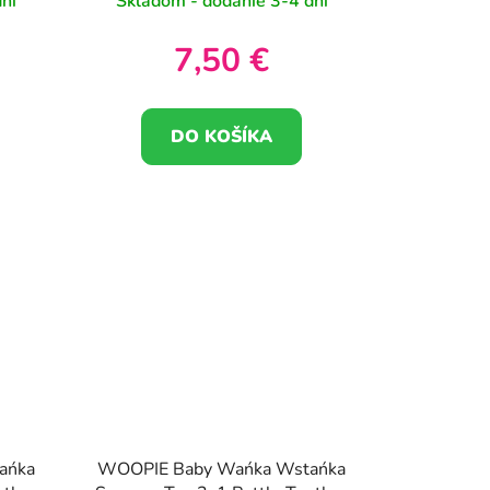
ni
Skladom - dodanie 3-4 dni
7,50 €
DO KOŠÍKA
ańka
WOOPIE Baby Wańka Wstańka