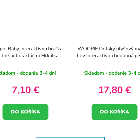
ie Baby Interaktívna hračka
WOOPIE Detský plyšový m
otné auto s kľúčmi Hrkálka
Lev Interaktívna hudobná p
Hryzátko
hračka s príveskami a hryzá
kladom - dodanie 3-4 dni
Skladom - dodanie 3-4 d
7,10 €
17,80 €
DO KOŠÍKA
DO KOŠÍKA