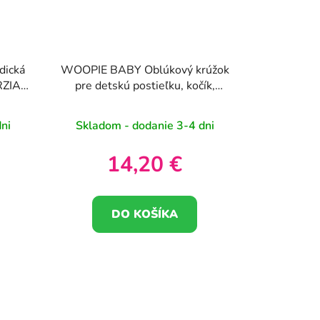
dická
WOOPIE BABY Oblúkový krúžok
RZIA-
pre detskú postieľku, kočík,
autosedačku
ni
Skladom - dodanie 3-4 dni
14,20 €
DO KOŠÍKA