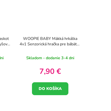
askot
WOOPIE BABY Mäkká hrkálka
lyšová
4v1 Senzorická hračka pre bábätká
tkami
0m+
ni
Skladom - dodanie 3-4 dni
7,90 €
DO KOŠÍKA