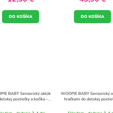
DO KOŠÍKA
DO KOŠÍKA
IE BABY Senzorický oblúk
WOOPIE BABY Senzorický o
detskej postieľky a kočíka –
hračkami do detskej postie
zvieratká: lev, medveď
kočíka – Slon a papagá