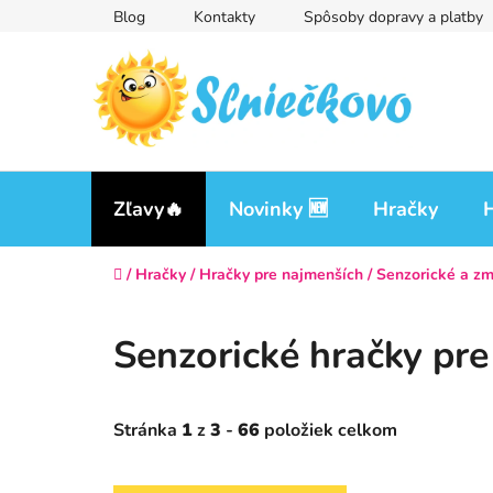
Prejsť
Blog
Kontakty
Spôsoby dopravy a platby
na
obsah
Zľavy🔥
Novinky 🆕
Hračky
H
Domov
/
Hračky
/
Hračky pre najmenších
/
Senzorické a zm
Senzorické hračky pr
Stránka
1
z
3
-
66
položiek celkom