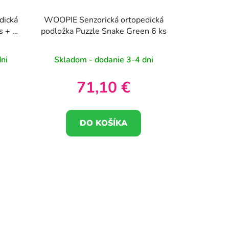
dická
WOOPIE Senzorická ortopedická
s + 4
podložka Puzzle Snake Green 6 ks
ni
Skladom - dodanie 3-4 dni
71,10 €
DO KOŠÍKA