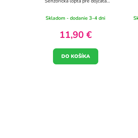
Senzorická lopta pre dojčatá
Vzdelávacia 0+ Mäkká
Skladom - dodanie 3-4 dni
S
11,90 €
DO KOŠÍKA