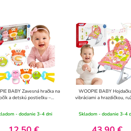
IE BABY Zavesná hračka na
WOOPIE BABY Hojdačka
očík a detskú postieľku –
vibráciami a hrazdičkou, ru
ická, hrajúci krab, zrkadielko,
rybka, 6 mesiacov
kladom - dodanie 3-4 dni
Skladom - dodanie 3-4 d
12,50 €
43,90 €