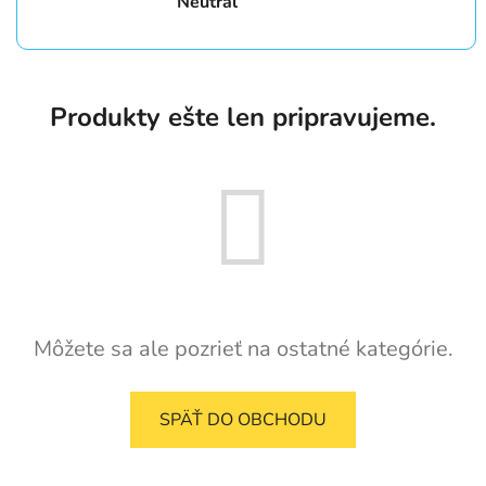
Neutrál
Produkty ešte len pripravujeme.
Môžete sa ale pozrieť na ostatné kategórie.
SPÄŤ DO OBCHODU
Z