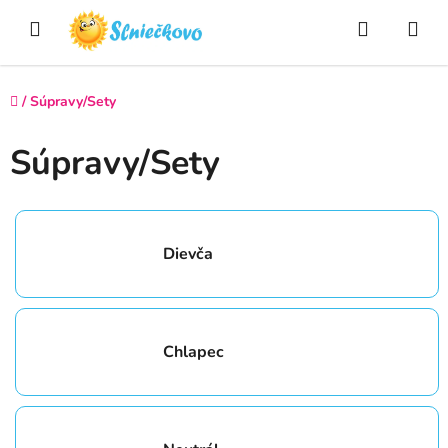
Prejsť
Hľadať
NÁ
na
obsah
KO
Domov
/
Súpravy/Sety
Súpravy/Sety
Dievča
Chlapec