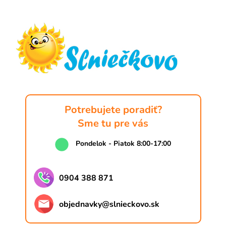
á
p
ä
t
i
e
Potrebujete poradiť?
Sme tu pre vás
Pondelok - Piatok 8:00-17:00
0904 388 871
objednavky
@
slnieckovo.sk