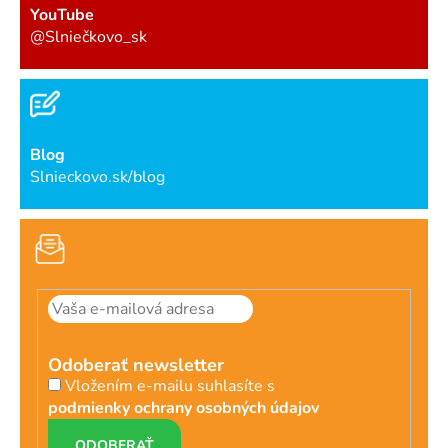
YouTube
@Slniečkovo_sk
Blog
Slnieckovo.sk/blog
Odoberať newsletter
Vložením e-mailu suhlasíte s
podmienky ochrany osobných údajov
PRIHLÁSIŤ