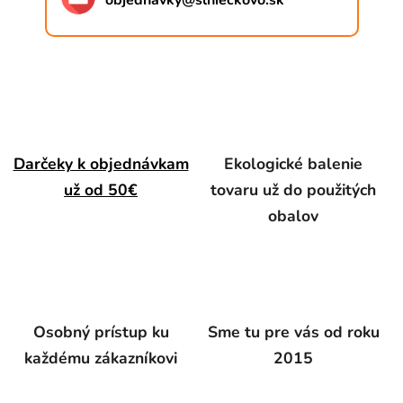
objednavky
@
slnieckovo.sk
Darčeky k objednávkam
Ekologické balenie
už od 50€
tovaru už do použitých
obalov
Osobný prístup ku
Sme tu pre vás od roku
každému zákazníkovi
2015