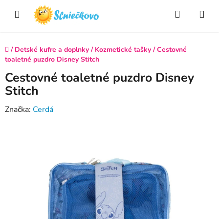
Prejsť
Hľadať
NÁ
na
obsah
KO
Domov
/
Detské kufre a doplnky
/
Kozmetické tašky
/
Cestovné
toaletné puzdro Disney Stitch
Cestovné toaletné puzdro Disney
Stitch
Značka:
Cerdá