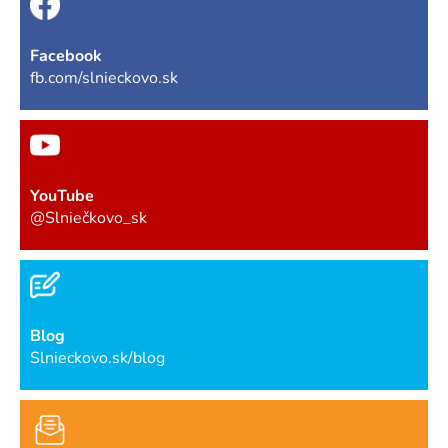
Facebook
fb.com/slnieckovo.sk
YouTube
@Slniečkovo_sk
Blog
Slnieckovo.sk/blog