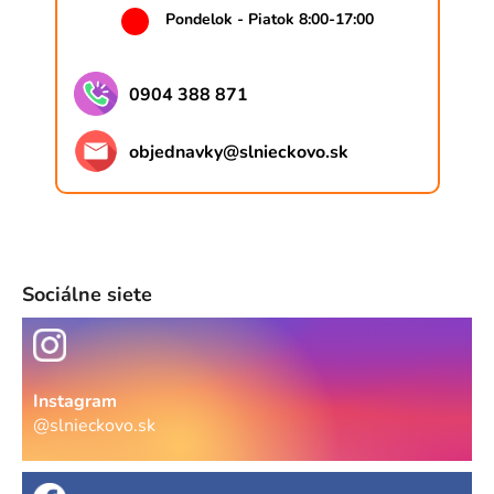
Pondelok - Piatok 8:00-17:00
0904 388 871
objednavky
@
slnieckovo.sk
Sociálne siete
Instagram
@slnieckovo.sk