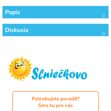
Popis
Diskusia
Z
á
p
ä
t
i
e
Potrebujete poradiť?
Sme tu pre vás