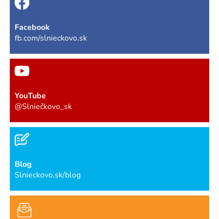
Facebook
fb.com/slnieckovo.sk
YouTube
@Slniečkovo_sk
Blog
Slnieckovo.sk/blog