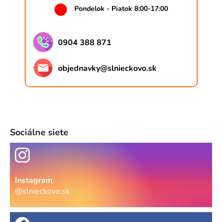
Pondelok - Piatok 8:00-17:00
0904 388 871
objednavky
@
slnieckovo.sk
Sociálne siete
Instagram
@slnieckovo.sk