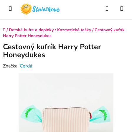
Prejsť
Hľadať
NÁ
na
obsah
KO
Domov
/
Detské kufre a doplnky
/
Kozmetické tašky
/
Cestovný kufrík
Harry Potter Honeydukes
Cestovný kufrík Harry Potter
Honeydukes
Značka:
Cerdá