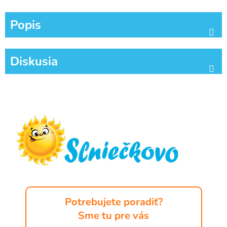
Popis
Diskusia
Z
á
p
ä
t
i
e
Potrebujete poradiť?
Sme tu pre vás