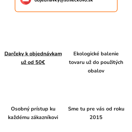
objednavky
@
slnieckovo.sk
Darčeky k objednávkam
Ekologické balenie
už od 50€
tovaru už do použitých
obalov
Osobný prístup ku
Sme tu pre vás od roku
každému zákazníkovi
2015