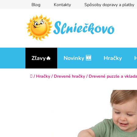
Prejsť
Blog
Kontakty
Spôsoby dopravy a platby
na
obsah
Zľavy🔥
Novinky 🆕
Hračky
H
Domov
/
Hračky
/
Drevené hračky
/
Drevené puzzle a vklad