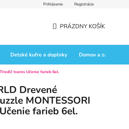
Prihlásenie
Registrácia
iadok
Vrátenie tovaru
Obchodné podmienky
Podmienk
PRÁZDNY KOŠÍK
NÁKUPNÝ
KOŠÍK
Detské kufre a doplnky
Domov a záhrada
dič tvarov Učenie farieb 6el.
LD Drevené
puzzle MONTESSORI
 Učenie farieb 6el.