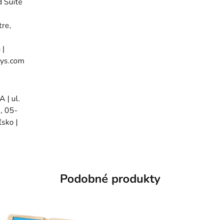
d Suite
n
re,
 |
oys.com
| ul.
, 05-
ľsko |
Podobné produkty