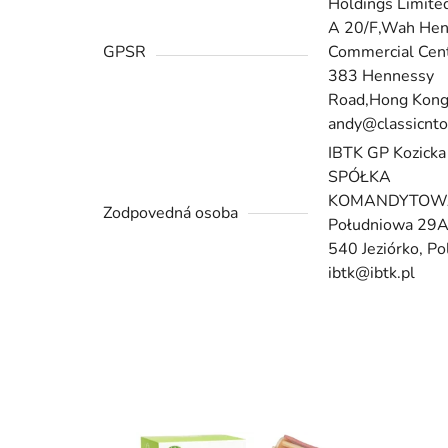
Holdings Limite
A 20/F,Wah He
GPSR
Commercial Cent
383 Hennessy
Road,Hong Kong
andy@classicnt
IBTK GP Kozicka
SPÓŁKA
KOMANDYTOWA 
Zodpovedná osoba
Południowa 29A
540 Jeziórko, Po
ibtk@ibtk.pl