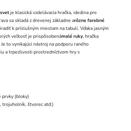
 svet
je klasická vzdelávacia hračka, ideálna pre
prava sa skladá z drevenej základne a
rôzne farebné
iradiť k príslušným miestam na tabuli. Vďaka jasným
torých veľkosť je prispôsobená
malé ruky
, hračka
 Je to vynikajúci nástroj na podporu raného
u a trpezlivosti prostredníctvom hry s
 prvky (bloky)
 trojuholník, štvorec atď.)