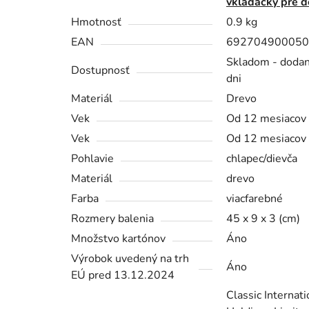
vkladačky pre d
Hmotnosť
0.9 kg
EAN
692704900050
Skladom - dodan
Dostupnosť
dni
Materiál
Drevo
Vek
Od 12 mesiacov
Vek
Od 12 mesiacov
Pohlavie
chlapec/dievča
Materiál
drevo
Farba
viacfarebné
Rozmery balenia
45 x 9 x 3 (cm)
Množstvo kartónov
Áno
Výrobok uvedený na trh
Áno
EÚ pred 13.12.2024
Classic Internati