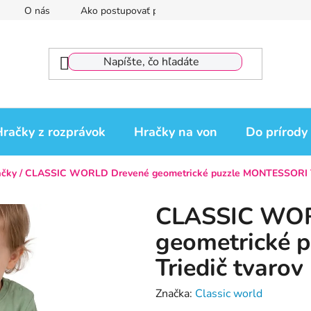
O nás
Ako postupovať pri reklamácii
Reklamačný por
račky z rozprávok
Hračky na von
Do prírody
ačky
/
CLASSIC WORLD Drevené geometrické puzzle MONTESSORI Trie
CLASSIC WOR
geometrické 
Triedič tvarov
Značka:
Classic world