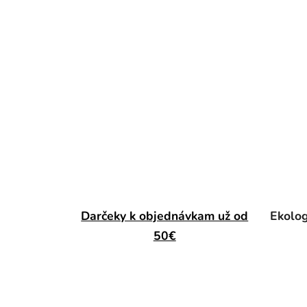
Darčeky k objednávkam už od
Ekolog
50€