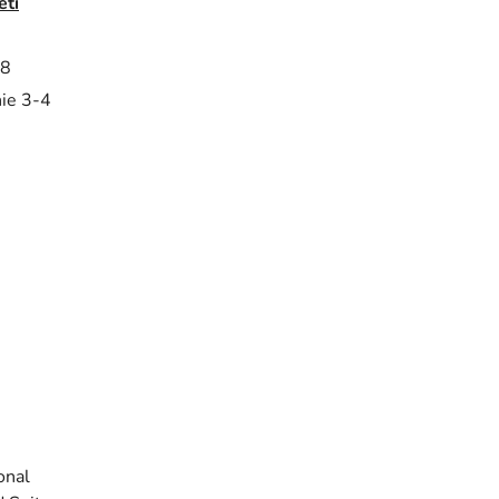
eti
8
ie 3-4
onal