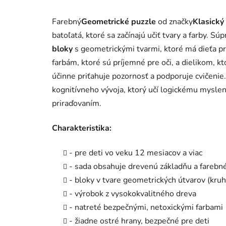
Farebný
Geometrické puzzle
od značky
Klasický
batoľatá, ktoré sa začínajú učiť tvary a farby. Sú
bloky
s geometrickými tvarmi, ktoré má dieťa pr
farbám, ktoré sú príjemné pre oči, a dielikom, k
účinne priťahuje pozornosť a podporuje cvičenie.
kognitívneho vývoja, ktorý učí logickému mysleni
priraďovaním.
Charakteristika:
- pre deti vo veku 12 mesiacov a viac
- sada obsahuje drevenú základňu a farebné
- bloky v tvare geometrických útvarov (kruh,
- výrobok z vysokokvalitného dreva
- natreté bezpečnými, netoxickými farbami
- žiadne ostré hrany, bezpečné pre deti