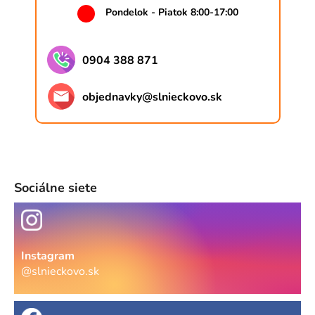
Pondelok - Piatok 8:00-17:00
0904 388 871
objednavky
@
slnieckovo.sk
Sociálne siete
Instagram
@slnieckovo.sk