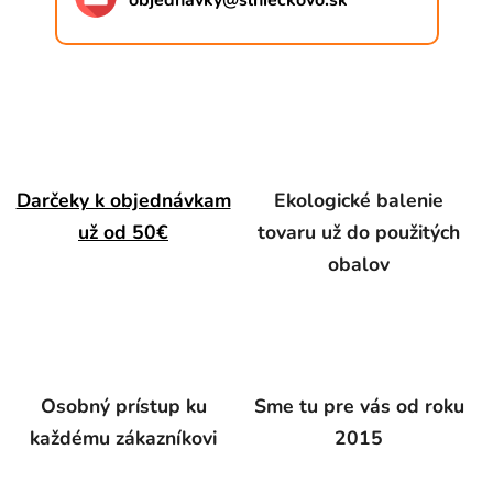
objednavky
@
slnieckovo.sk
Darčeky k objednávkam
Ekologické balenie
už od 50€
tovaru už do použitých
obalov
Osobný prístup ku
Sme tu pre vás od roku
každému zákazníkovi
2015