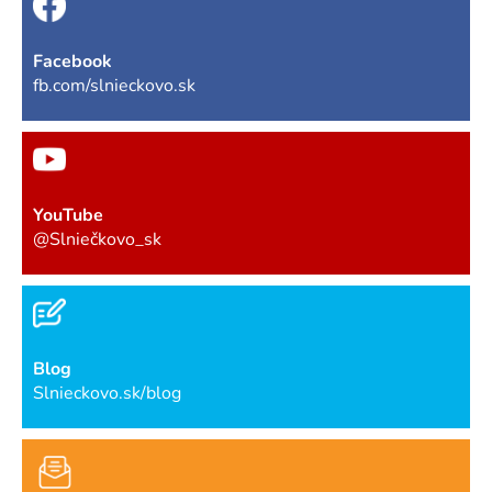
Facebook
fb.com/slnieckovo.sk
YouTube
@Slniečkovo_sk
Blog
Slnieckovo.sk/blog