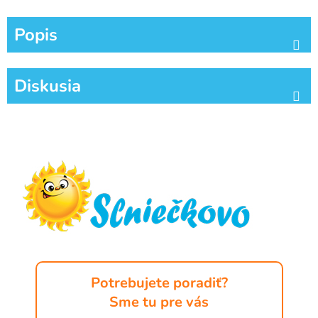
Popis
Diskusia
Z
á
p
ä
t
i
e
Potrebujete poradiť?
Sme tu pre vás