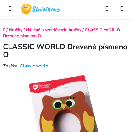
Prejsť
Hľadať
NÁ
na
obsah
KO
Domov
/
Hračky
/
Náučné a vzdelávacie hračky
/
CLASSIC WORLD
Drevené písmeno O
CLASSIC WORLD Drevené písmeno
O
Značka:
Classic world