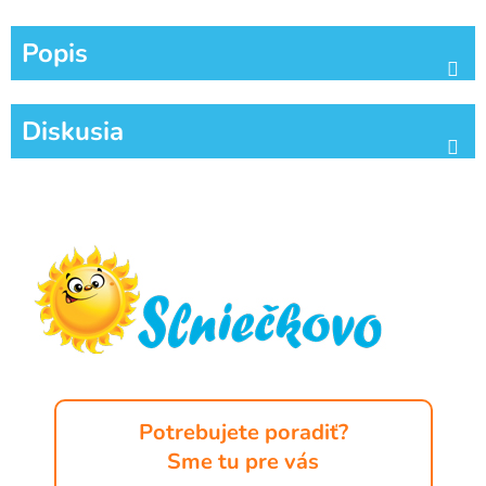
Popis
Diskusia
Z
á
p
ä
t
i
e
Potrebujete poradiť?
Sme tu pre vás