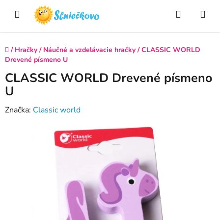
Prejsť
Hľadať
NÁ
na
obsah
KO
Domov
/
Hračky
/
Náučné a vzdelávacie hračky
/
CLASSIC WORLD
Drevené písmeno U
CLASSIC WORLD Drevené písmeno
U
Značka:
Classic world