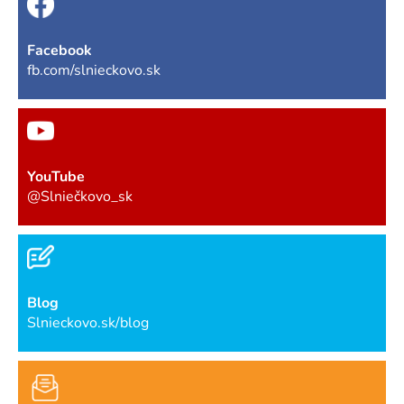
Facebook
fb.com/slnieckovo.sk
YouTube
@Slniečkovo_sk
Blog
Slnieckovo.sk/blog