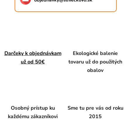
objednavky
@
slnieckovo.sk
Darčeky k objednávkam
Ekologické balenie
už od 50€
tovaru už do použitých
obalov
Osobný prístup ku
Sme tu pre vás od roku
každému zákazníkovi
2015