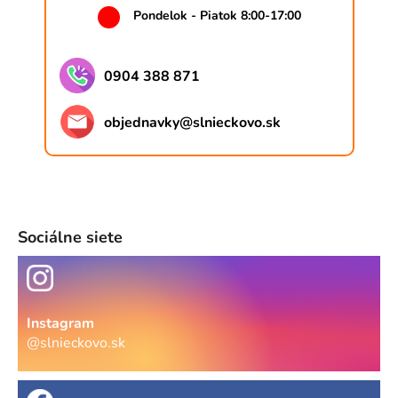
Pondelok - Piatok 8:00-17:00
0904 388 871
objednavky
@
slnieckovo.sk
Sociálne siete
Instagram
@slnieckovo.sk