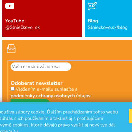
YouTube
Blog
@Slniečkovo_sk
Slnieckovo.sk/blog
Odoberať newsletter
Vložením e-mailu suhlasíte s
podmienky ochrany osobných údajov
PRIHLÁSIŤ
oužíva súbory cookie. Ďalším prechádzaním tohto webu
SA
súhlas s ich používaním a taktiež aj s profilujúcimi
ými) cookies, ktoré dávajú právo využiť aj nový typ dát
ode V2 )