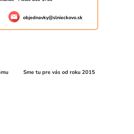
objednavky
@
slnieckovo.sk
dému
Sme tu pre vás od roku 2015