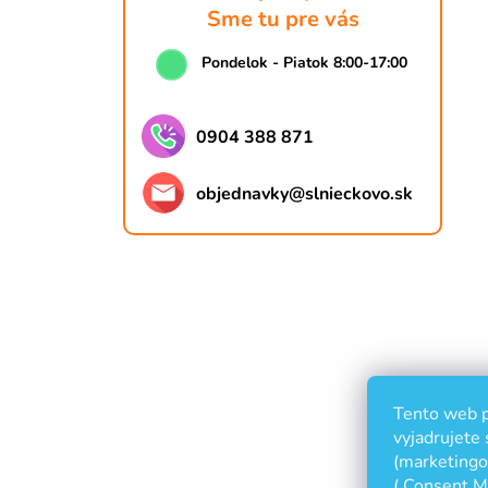
Sme tu pre vás
Pondelok - Piatok 8:00-17:00
0904 388 871
objednavky
@
slnieckovo.sk
Tento web p
vyjadrujete 
(marketingov
( Consent M