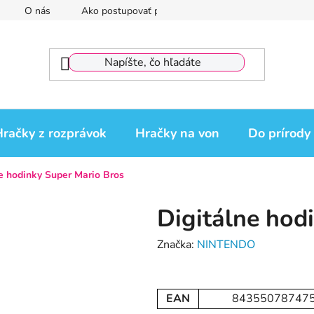
O nás
Ako postupovať pri reklamácii
Reklamačný por
račky z rozprávok
Hračky na von
Do prírody
e hodinky Super Mario Bros
Digitálne hod
Značka:
NINTENDO
EAN
84355078747