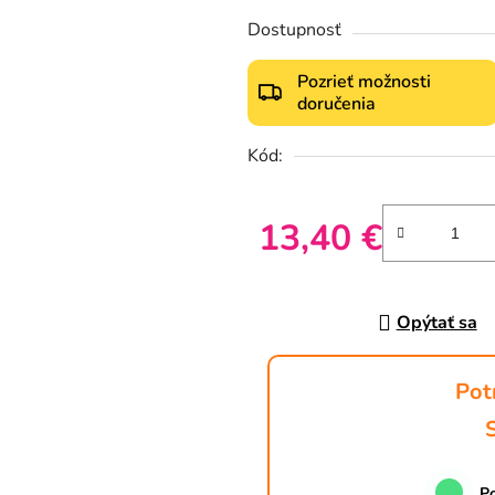
Dostupnosť
Pozrieť možnosti
doručenia
Kód:
13,40 €
Jednotková cena:
Opýtať sa
Pot
Po