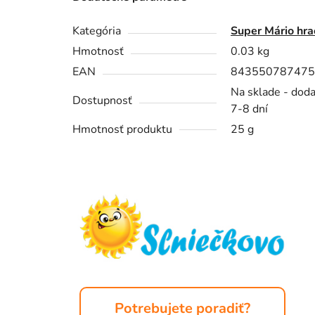
Kategória
Super Mário hra
Hmotnosť
0.03 kg
EAN
843550787475
Na sklade - dod
Dostupnosť
7-8 dní
Hmotnosť produktu
25 g
Z
á
p
ä
t
i
e
Potrebujete poradiť?