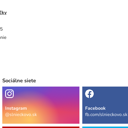
čky
5
anie
Sociálne siete
Instagram
Facebook
@slnieckovo.sk
fb.com/slnieckovo.sk