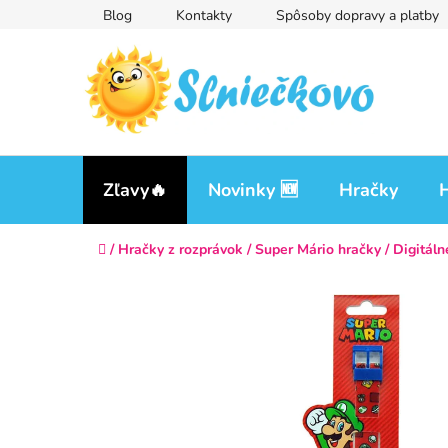
Prejsť
Blog
Kontakty
Spôsoby dopravy a platby
na
obsah
Zľavy🔥
Novinky 🆕
Hračky
H
Domov
/
Hračky z rozprávok
/
Super Mário hračky
/
Digitáln