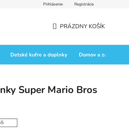
Prihlásenie
Registrácia
iadok
Vrátenie tovaru
Obchodné podmienky
Podmienk
PRÁZDNY KOŠÍK
NÁKUPNÝ
KOŠÍK
Detské kufre a doplnky
Domov a záhrada
inky Super Mario Bros
55