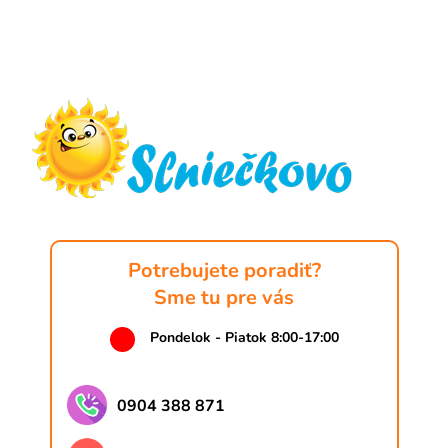
Z
á
p
ä
t
i
e
Potrebujete poradiť?
Sme tu pre vás
Pondelok - Piatok 8:00-17:00
0904 388 871