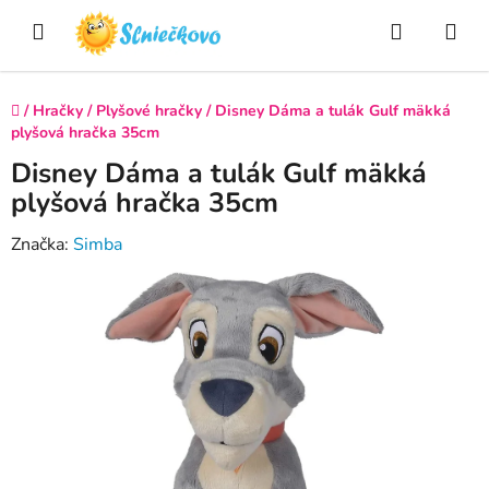
Prejsť
Hľadať
NÁ
na
obsah
KO
Domov
/
Hračky
/
Plyšové hračky
/
Disney Dáma a tulák Gulf mäkká
plyšová hračka 35cm
Disney Dáma a tulák Gulf mäkká
plyšová hračka 35cm
Značka:
Simba