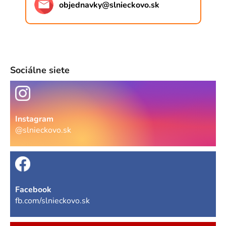
objednavky
@
slnieckovo.sk
Sociálne siete
Instagram
@slnieckovo.sk
Facebook
fb.com/slnieckovo.sk