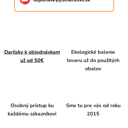
objednavky
@
slnieckovo.sk
Darčeky k objednávkam
Ekologické balenie
už od 50€
tovaru už do použitých
obalov
Osobný prístup ku
Sme tu pre vás od roku
každému zákazníkovi
2015