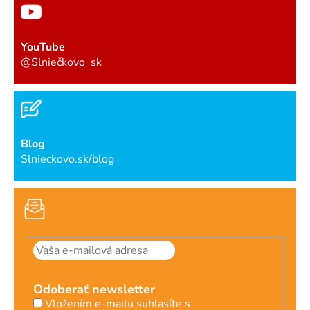
YouTube
@Slniečkovo_sk
Blog
Slnieckovo.sk/blog
Odoberať newsletter
Vložením e-mailu suhlasíte s