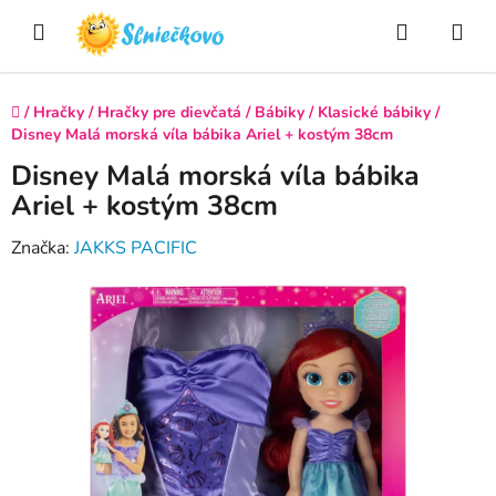
Prejsť
Hľadať
NÁ
na
obsah
KO
Domov
/
Hračky
/
Hračky pre dievčatá
/
Bábiky
/
Klasické bábiky
/
Disney Malá morská víla bábika Ariel + kostým 38cm
Disney Malá morská víla bábika
Ariel + kostým 38cm
Značka:
JAKKS PACIFIC