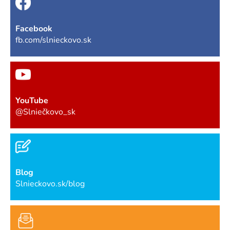
Facebook
fb.com/slnieckovo.sk
YouTube
@Slniečkovo_sk
Blog
Slnieckovo.sk/blog