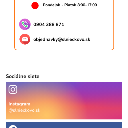
Pondelok - Piatok 8:00-17:00
0904 388 871
objednavky
@
slnieckovo.sk
Sociálne siete
Instagram
@slnieckovo.sk