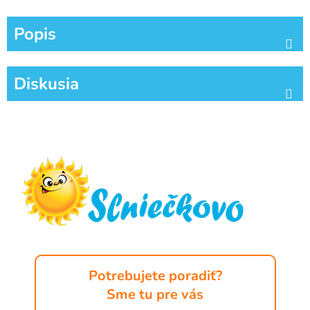
Popis
Diskusia
Z
á
p
ä
t
i
e
Potrebujete poradiť?
Sme tu pre vás