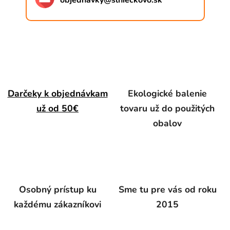
objednavky
@
slnieckovo.sk
Darčeky k objednávkam
Ekologické balenie
už od 50€
tovaru už do použitých
obalov
Osobný prístup ku
Sme tu pre vás od roku
každému zákazníkovi
2015