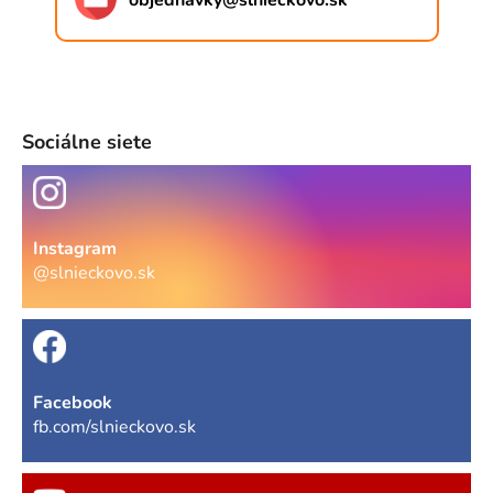
objednavky
@
slnieckovo.sk
Sociálne siete
Instagram
@slnieckovo.sk
Facebook
fb.com/slnieckovo.sk