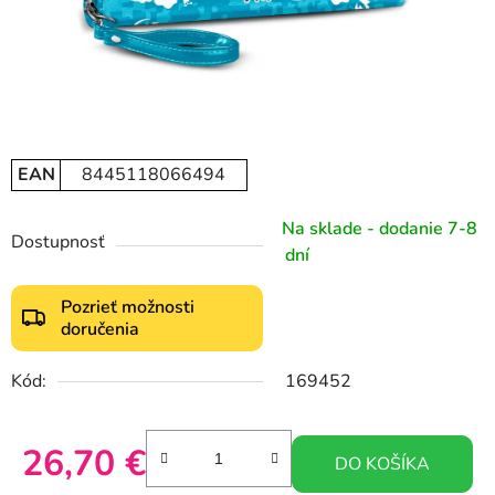
EAN
8445118066494
Na sklade - dodanie 7-8
Dostupnosť
dní
Pozrieť možnosti
doručenia
Kód:
169452
26,70 €
DO KOŠÍKA