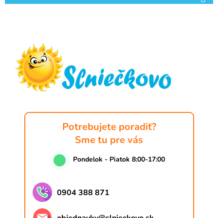
Z
á
p
ä
t
i
e
Potrebujete poradiť?
Sme tu pre vás
Pondelok - Piatok 8:00-17:00
0904 388 871