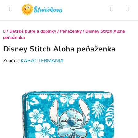
Prejsť
Hľadať
NÁ
na
obsah
KO
Domov
/
Detské kufre a doplnky
/
Peňaženky
/
Disney Stitch Aloha
peňaženka
Disney Stitch Aloha peňaženka
Značka:
KARACTERMANIA