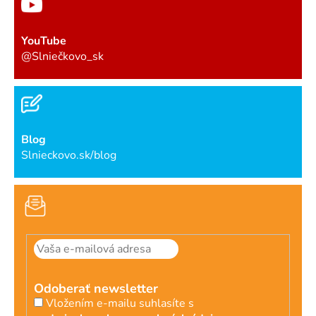
YouTube
@Slniečkovo_sk
Blog
Slnieckovo.sk/blog
Odoberať newsletter
Vložením e-mailu suhlasíte s