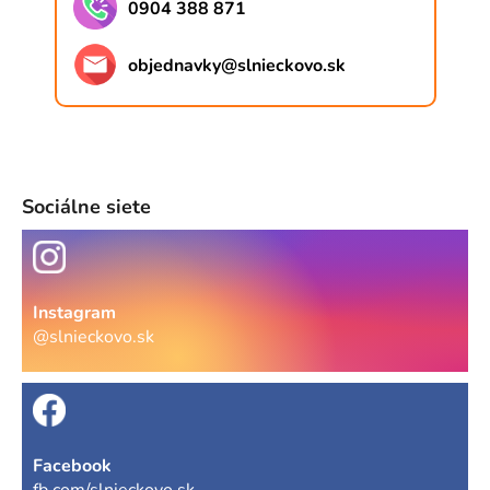
0904 388 871
objednavky
@
slnieckovo.sk
Sociálne siete
Instagram
@slnieckovo.sk
Facebook
fb.com/slnieckovo.sk