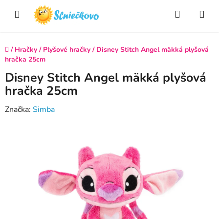
Prejsť
Hľadať
NÁ
na
obsah
KO
Domov
/
Hračky
/
Plyšové hračky
/
Disney Stitch Angel mäkká plyšová
hračka 25cm
Disney Stitch Angel mäkká plyšová
hračka 25cm
Značka:
Simba