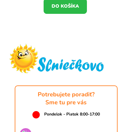
DO KOŠÍKA
Z
á
p
ä
t
i
e
Potrebujete poradiť?
Sme tu pre vás
Pondelok - Piatok 8:00-17:00