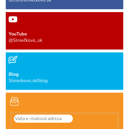
YouTube
@Slniečkovo_sk
Blog
Slnieckovo.sk/blog