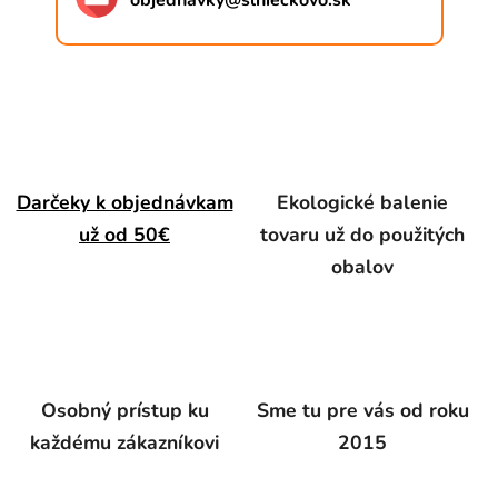
objednavky
@
slnieckovo.sk
Darčeky k objednávkam
Ekologické balenie
už od 50€
tovaru už do použitých
obalov
Osobný prístup ku
Sme tu pre vás od roku
každému zákazníkovi
2015