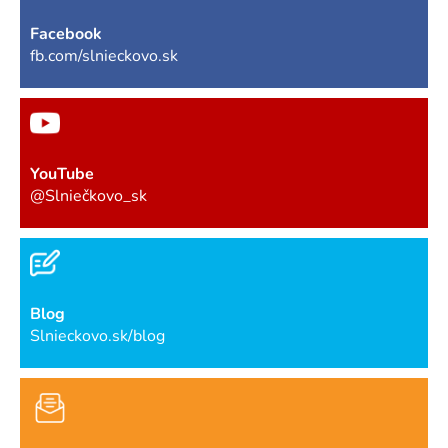
Facebook
fb.com/slnieckovo.sk
YouTube
@Slniečkovo_sk
Blog
Slnieckovo.sk/blog