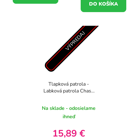
DO KOŠÍKA
VÝPREDAJ
Tlapková patrola -
Labková patrola Chase
winter plyšová hračka
27cm
Na sklade - odosielame
ihneď
15,89 €