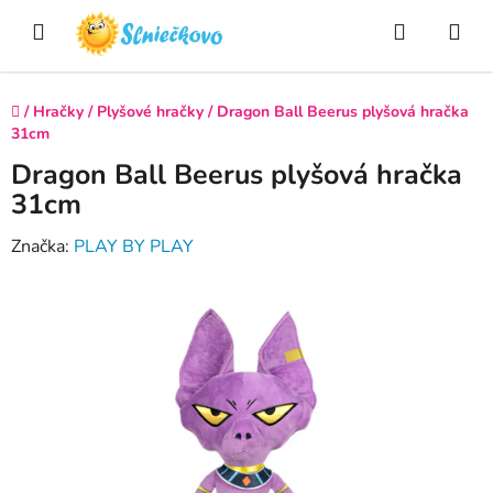
Prejsť
Hľadať
NÁ
na
obsah
KO
Domov
/
Hračky
/
Plyšové hračky
/
Dragon Ball Beerus plyšová hračka
31cm
Dragon Ball Beerus plyšová hračka
31cm
Značka:
PLAY BY PLAY