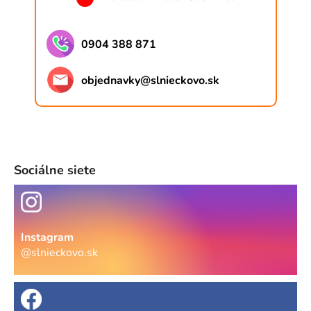
0904 388 871
objednavky
@
slnieckovo.sk
Sociálne siete
Instagram
@slnieckovo.sk