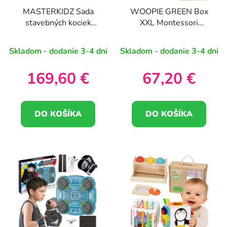
MASTERKIDZ Sada
WOOPIE GREEN Box
stavebných kociek
XXL Montessori
STEM 563 ks s
vzdelávací senzorický
prekrytím panelov 4 ks.
box 7v1 31-36
Skladom - dodanie 3-4 dni
Skladom - dodanie 3-4 dni
mesiacov. FSC
169,60 €
67,20 €
DO KOŠÍKA
DO KOŠÍKA