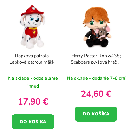
Tlapková patrola -
Harry Potter Ron &#38;
Labková patrola mäkká
Scabbers plyšová hračka
plyšová hračka Marshall
25cm
28cm
Na sklade - odosielame
Na sklade - dodanie 7-8 dní
ihneď
24,60 €
17,90 €
DO KOŠÍKA
DO KOŠÍKA