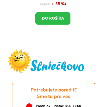
(–35 %)
24,60 €
DO KOŠÍKA
Z
á
p
ä
t
i
e
Potrebujete poradiť?
Sme tu pre vás
Pondelok - Piatok 8:00-17:00