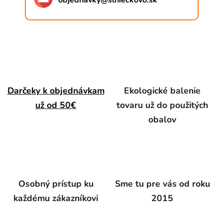
objednavky
@
slnieckovo.sk
Darčeky k objednávkam
Ekologické balenie
už od 50€
tovaru už do použitých
obalov
Osobný prístup ku
Sme tu pre vás od roku
každému zákazníkovi
2015