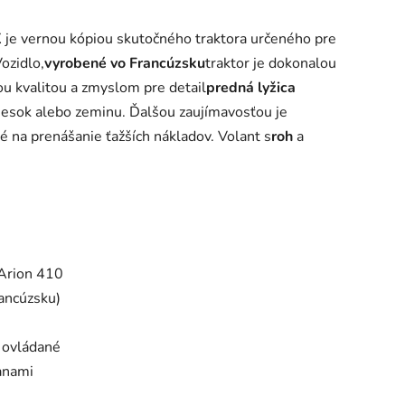
K
je vernou kópiou skutočného traktora určeného pre
Vozidlo,
vyrobené vo Francúzsku
traktor je dokonalou
u kvalitou a zmyslom pre detail
predná lyžica
iesok alebo zeminu. Ďalšou zaujímavosťou je
té na prenášanie ťažších nákladov. Volant s
roh
a
 Arion 410
ancúzsku)
 ovládané
anami