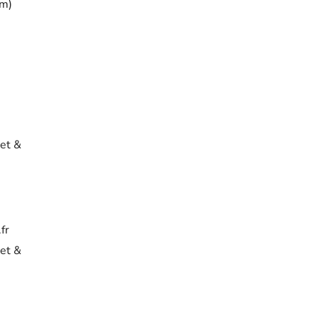
cm)
et &
fr
et &