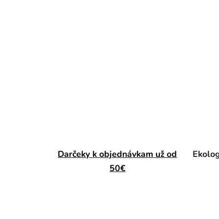
Darčeky k objednávkam už od
Ekolog
50€