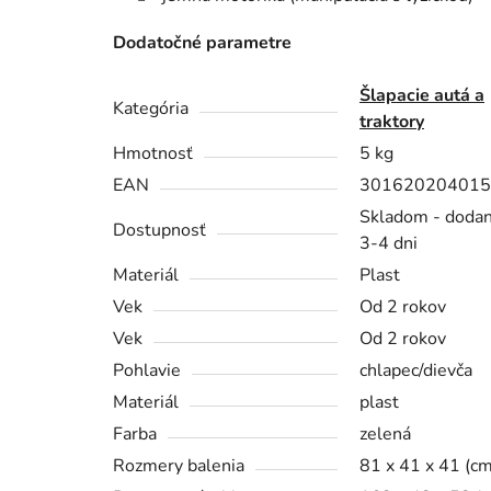
Dodatočné parametre
Šlapacie autá a
Kategória
traktory
Hmotnosť
5 kg
EAN
301620204015
Skladom - dodan
Dostupnosť
3-4 dni
Materiál
Plast
Vek
Od 2 rokov
Vek
Od 2 rokov
Pohlavie
chlapec/dievča
Materiál
plast
Farba
zelená
Rozmery balenia
81 x 41 x 41 (cm