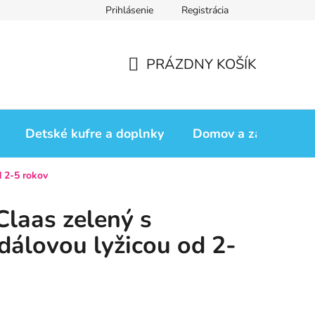
Prihlásenie
Registrácia
iadok
Vrátenie tovaru
Obchodné podmienky
Podmienk
PRÁZDNY KOŠÍK
NÁKUPNÝ
KOŠÍK
Detské kufre a doplnky
Domov a záhrada
d 2-5 rokov
Claas zelený s
dálovou lyžicou od 2-