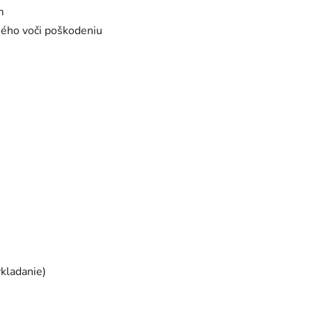
m
ného voči poškodeniu
ykladanie)