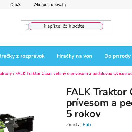
O nás
Ako postupovať pri reklamácii
Reklamačný por
račky z rozprávok
Hračky na von
Do prírody
raktory
/
FALK Traktor Claas zelený s prívesom a pedálovou lyžicou o
FALK Traktor 
prívesom a pe
5 rokov
Značka:
Falk