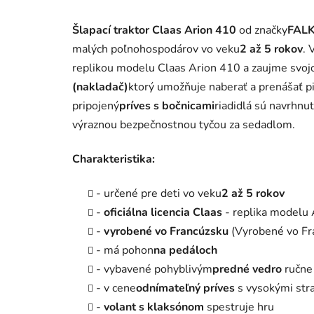
Šlapací traktor Claas Arion 410
od značky
FAL
malých poľnohospodárov vo veku
2 až 5 rokov
. 
replikou modelu Claas Arion 410 a zaujme svojo
(nakladač)
ktorý umožňuje naberať a prenášať p
pripojený
príves s bočnicami
riadidlá sú navrhnu
výraznou bezpečnostnou tyčou za sedadlom.
Charakteristika:
- určené pre deti vo veku
2 až 5 rokov
-
oficiálna licencia Claas
- replika modelu
-
vyrobené vo Francúzsku
(Vyrobené vo Fr
- má pohon
na pedáloch
- vybavené pohyblivým
predné vedro
ručne
- v cene
odnímateľný príves
s vysokými str
-
volant s klaksónom
spestruje hru