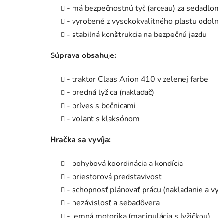
- má bezpečnostnú tyč (arceau) za sedadlo
- vyrobené z vysokokvalitného plastu odol
- stabilná konštrukcia na bezpečnú jazdu
Súprava obsahuje:
- traktor Claas Arion 410 v zelenej farbe
- predná lyžica (nakladač)
- príves s bočnicami
- volant s klaksónom
Hračka sa vyvíja:
- pohybová koordinácia a kondícia
- priestorová predstavivosť
- schopnosť plánovať prácu (nakladanie a v
- nezávislosť a sebadôvera
- jemná motorika (manipulácia s lyžičkou)