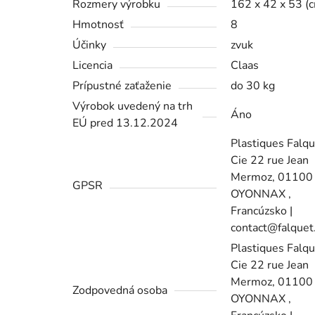
Rozmery výrobku
162 x 42 x 53 (
Hmotnosť
8
Účinky
zvuk
Licencia
Claas
Prípustné zaťaženie
do 30 kg
Výrobok uvedený na trh
Áno
EÚ pred 13.12.2024
Plastiques Falqu
Cie 22 rue Jean
Mermoz, 01100
GPSR
OYONNAX ,
Francúzsko |
contact@falquet.
Plastiques Falqu
Cie 22 rue Jean
Mermoz, 01100
Zodpovedná osoba
OYONNAX ,