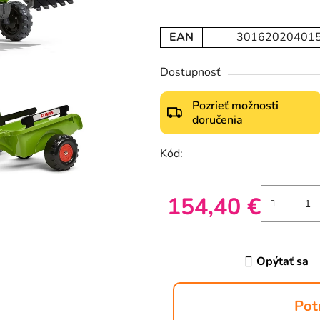
EAN
30162020401
Dostupnosť
Pozrieť možnosti
doručenia
Kód:
154,40 €
Jednotková cena:
Opýtať sa
Pot