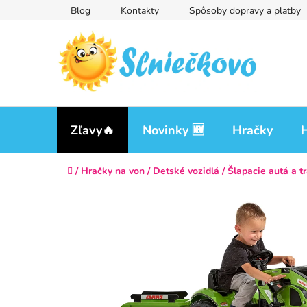
Prejsť
Blog
Kontakty
Spôsoby dopravy a platby
na
obsah
Zľavy🔥
Novinky 🆕
Hračky
H
Domov
/
Hračky na von
/
Detské vozidlá
/
Šlapacie autá a t