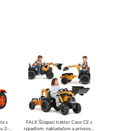
ta s
FALK Šliapací traktor Case CE s
ou 2-6
rýpadlom, nakladačom a prívesom