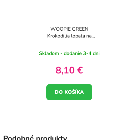
WOOPIE GREEN
Krokodília lopata na
piesok a vodu Zelená
BIODEGRAD
Skladom - dodanie 3-4 dni
ORGANICKÝ
MATERIÁL
8,10 €
DO KOŠÍKA
Podobné produkty