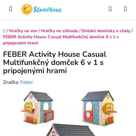
Prejsť
Hľadať
NÁ
na
obsah
KO
Domov
/
Hračky na von
/
Hračky na záhradu
/
Detské domčeky a chaty
/
FEBER Activity House Casual Multifunkčný domček 6 v 1 s
pripojenými hrami
FEBER Activity House Casual
Multifunkčný domček 6 v 1 s
pripojenými hrami
Značka:
Feber