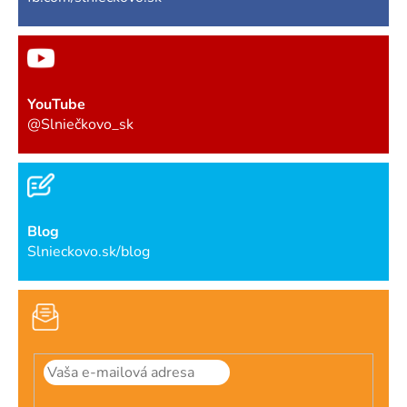
YouTube
@Slniečkovo_sk
Blog
Slnieckovo.sk/blog