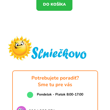
DO KOŠÍKA
Z
á
p
ä
t
i
e
Potrebujete poradiť?
Sme tu pre vás
Pondelok - Piatok 8:00-17:00