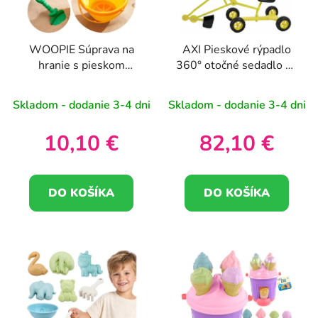
WOOPIE Súprava na
AXI Pieskové rýpadlo
hranie s pieskom
360° otočné sedadlo do
Tropické ovocie
50 kg
Skladacie vedierko na
Skladom - dodanie 3-4 dni
Skladom - dodanie 3-4 dni
piesok s lopatkami Tvar
lopatiek
10,10 €
82,10 €
DO KOŠÍKA
DO KOŠÍKA