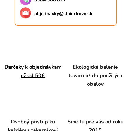
0904 388 871
objednavky
@
slnieckovo.sk
Darčeky k objednávkam
Ekologické balenie
už od 50€
tovaru už do použitých
obalov
Osobný prístup ku
Sme tu pre vás od roku
každému zákazníkovi
2015