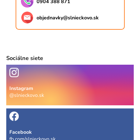
0904 388 871
objednavky
@
slnieckovo.sk
Sociálne siete
Instagram
@slnieckovo.sk
Facebook
fb.com/slnieckovo.sk