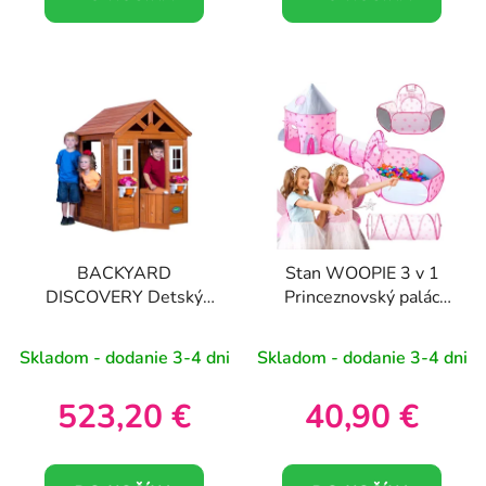
BACKYARD
Stan WOOPIE 3 v 1
DISCOVERY Detský
Princeznovský palác
drevený záhradný
XXL Domček s tunelom
domček Timberlake
Suchý bazén
Skladom - dodanie 3-4 dni
Skladom - dodanie 3-4 dni
523,20 €
40,90 €