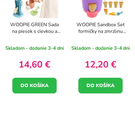
WOOPIE GREEN Sada
WOOPIE Sandbox Set
na piesok s cievkou a
formičky na zmrzlinu
kanvou na zalievanie 10
Vedierko na piesok
ks BIOLOGICKY
Skladom - dodanie 3-4 dni
Skladom - dodanie 3-4 dni
ROZLOŽITEĽNÝ
ORGANICKÝ
14,60 €
12,20 €
MATERIÁL
DO KOŠÍKA
DO KOŠÍKA