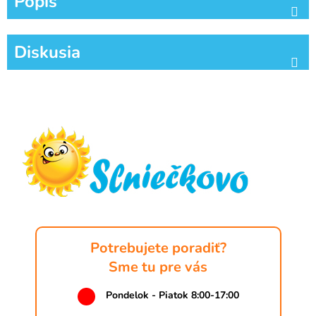
Popis
Diskusia
Z
á
p
ä
t
i
e
Potrebujete poradiť?
Sme tu pre vás
Pondelok - Piatok 8:00-17:00