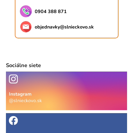
0904 388 871
objednavky
@
slnieckovo.sk
Sociálne siete
Instagram
@slnieckovo.sk