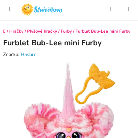
Prejsť
Hľadať
NÁ
na
obsah
KO
Domov
/
Hračky
/
Plyšové hračky
/
Furby
/
Furblet Bub-Lee mini Furby
Furblet Bub-Lee mini Furby
Značka:
Hasbro