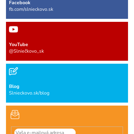
Facebook
fb.com/slnieckovo.sk
YouTube
@Slniečkovo_sk
Blog
Slnieckovo.sk/blog