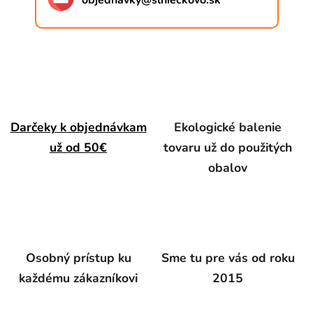
objednavky
@
slnieckovo.sk
Darčeky k objednávkam
Ekologické balenie
už od 50€
tovaru už do použitých
obalov
Osobný prístup ku
Sme tu pre vás od roku
každému zákazníkovi
2015