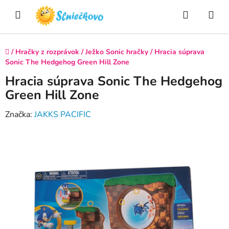
Prejsť
Hľadať
NÁ
na
obsah
KO
Domov
/
Hračky z rozprávok
/
Ježko Sonic hračky
/
Hracia súprava
Sonic The Hedgehog Green Hill Zone
Hracia súprava Sonic The Hedgehog
Green Hill Zone
Značka:
JAKKS PACIFIC