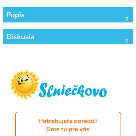
Popis
Diskusia
Z
á
p
ä
t
i
e
Potrebujete poradiť?
Sme tu pre vás