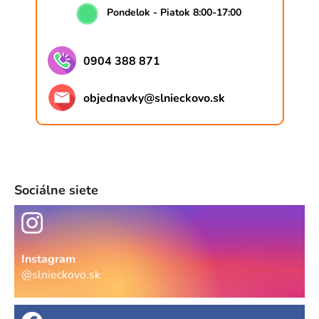
Pondelok - Piatok 8:00-17:00
0904 388 871
objednavky
@
slnieckovo.sk
Sociálne siete
Instagram
@slnieckovo.sk