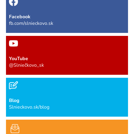
Facebook
fb.com/slnieckovo.sk
YouTube
@Slniečkovo_sk
Blog
Slnieckovo.sk/blog