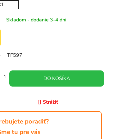
81
Skladom - dodanie 3-4 dni
TF597
DO KOŠÍKA
Strážiť
rebujete poradiť?
Sme tu pre vás