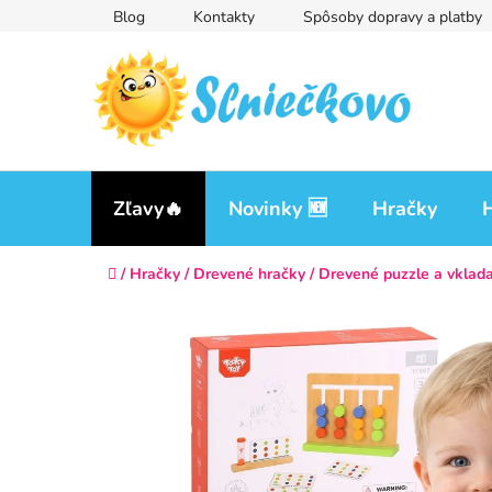
Prejsť
Blog
Kontakty
Spôsoby dopravy a platby
na
obsah
Zľavy🔥
Novinky 🆕
Hračky
H
Domov
/
Hračky
/
Drevené hračky
/
Drevené puzzle a vklad