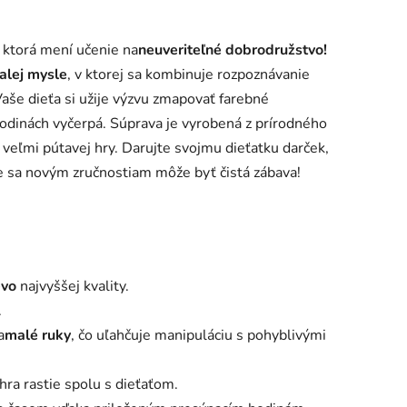
 ktorá mení učenie na
neuveriteľné dobrodružstvo!
alej mysle
, v ktorej sa kombinuje rozpoznávanie
aše dieťa si užije výzvu zmapovať farebné
hodinách vyčerpá. Súprava je vyrobená z prírodného
 veľmi pútavej hry. Darujte svojmu dieťatku darček,
ie sa novým zručnostiam môže byť čistá zábava!
evo
najvyššej kvality.
.
a
malé ruky
, čo uľahčuje manipuláciu s pohyblivými
ra rastie spolu s dieťaťom.