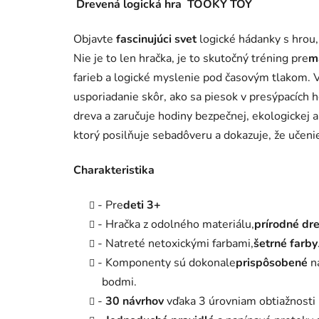
Drevená logická hra TOOKY TOY
Objavte
fascinujúci svet
logické hádanky s hrou,
Nie je to len hračka, je to skutočný tréning pre
m
farieb a logické myslenie pod časovým tlakom. V
usporiadanie skôr, ako sa piesok v presýpacích 
dreva a zaručuje hodiny bezpečnej, ekologickej a
ktorý posilňuje sebadôveru a dokazuje, že učen
Charakteristika
- Pre
deti 3+
- Hračka z odolného materiálu,
prírodné dr
- Natreté netoxickými farbami,
šetrné farby
- Komponenty sú dokonale
prispôsobené
n
bodmi.
-
30 návrhov
vďaka 3 úrovniam obtiažnosti h