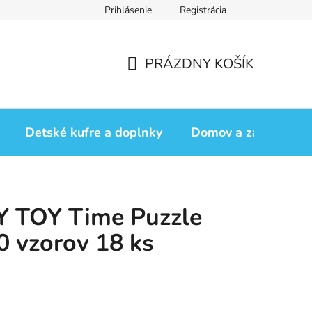
Prihlásenie
Registrácia
iadok
Vrátenie tovaru
Obchodné podmienky
Podmienk
PRÁZDNY KOŠÍK
NÁKUPNÝ
KOŠÍK
Detské kufre a doplnky
Domov a záhrada
 TOY Time Puzzle
 vzorov 18 ks