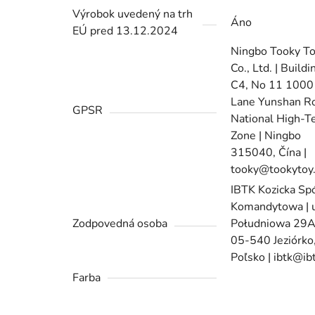
Výrobok uvedený na trh
Áno
EÚ pred 13.12.2024
Ningbo Tooky T
Co., Ltd. | Buildi
C4, No 11 1000
Lane Yunshan R
GPSR
National High-T
Zone | Ningbo
315040, Čína |
tooky@tookytoy
IBTK Kozicka Sp
Komandytowa | u
Zodpovedná osoba
Południowa 29A
05-540 Jeziórko
Poľsko | ibtk@ibt
Farba