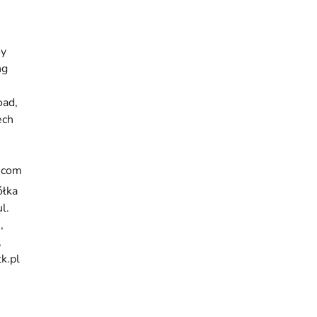
oy
ng
oad,
ech
.com
ółka
l.
,
,
k.pl