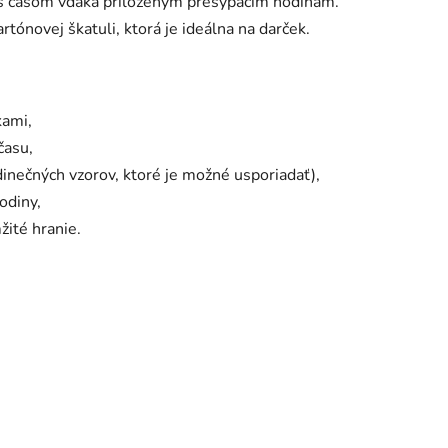
s časom vďaka priloženým presýpacím hodinám.
rtónovej škatuli, ktorá je ideálna na darček.
kami,
času,
dinečných vzorov, ktoré je možné usporiadať),
odiny,
žité hranie.