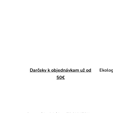
Darčeky k objednávkam už od
Ekolog
50€