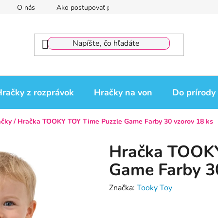
O nás
Ako postupovať pri reklamácii
Reklamačný por
račky z rozprávok
Hračky na von
Do prírody
ačky
/
Hračka TOOKY TOY Time Puzzle Game Farby 30 vzorov 18 ks
Hračka TOOKY
Game Farby 30
Značka:
Tooky Toy