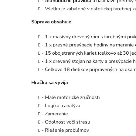
-
Jednoduché pravidlá
a napínavé preteky 
- Všetko je zabalené v estetickej farebnej ka
Súprava obsahuje
- 1 x masívny drevený rám s farebnými prv
- 1 x presné presýpacie hodiny na meranie 
- 15 obojstranných kariet (celkovo až 30 je
- 1 x drevený stojan na karty a presýpacie h
- Celkovo 18 dielikov pripravených na okam
Hračka sa vyvíja
- Malé motorické zručnosti
- Logika a analýza
- Zameranie
- Odolnosť voči stresu
- Riešenie problémov