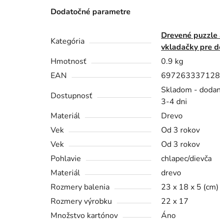
Dodatočné parametre
Drevené puzzle 
Kategória
vkladačky pre d
Hmotnosť
0.9 kg
EAN
697263337128
Skladom - dodan
Dostupnosť
3-4 dni
Materiál
Drevo
Vek
Od 3 rokov
Vek
Od 3 rokov
Pohlavie
chlapec/dievča
Materiál
drevo
Rozmery balenia
23 x 18 x 5 (cm)
Rozmery výrobku
22 x 17
Množstvo kartónov
Áno