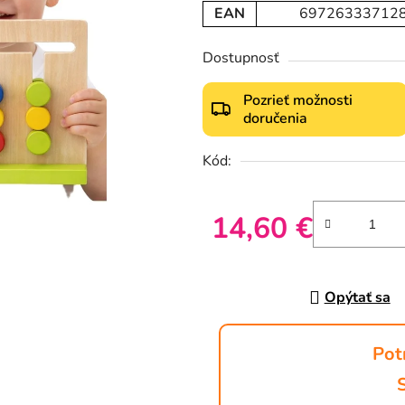
EAN
69726333712
Dostupnosť
Pozrieť možnosti
doručenia
Kód:
14,60 €
Jednotková cena:
Opýtať sa
Pot