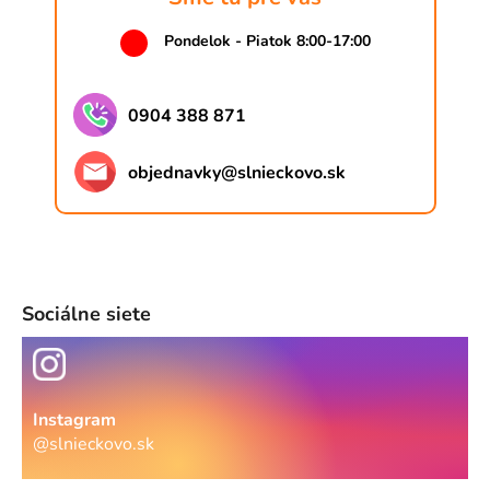
Pondelok - Piatok 8:00-17:00
0904 388 871
objednavky
@
slnieckovo.sk
Sociálne siete
Instagram
@slnieckovo.sk