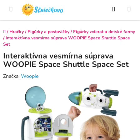
Prejsť
Hľadať
NÁ
na
obsah
KO
Domov
/
Hračky
/
Figúrky a postavičky
/
Figúrky zvierat a detské farmy
/
Interaktívna vesmírna súprava WOOPIE Space Shuttle Space
Set
Interaktívna vesmírna súprava
WOOPIE Space Shuttle Space Set
Značka:
Woopie