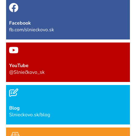
Facebook
fb.com/slnieckovo.sk
YouTube
@Slniečkovo_sk
Blog
Slnieckovo.sk/blog