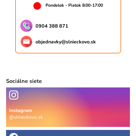
Pondelok - Piatok 8:00-17:00
0904 388 871
objednavky
@
slnieckovo.sk
Sociálne siete
Instagram
@slnieckovo.sk