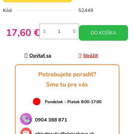
Kód:
52449
17,60 €
DO KOŠÍKA
Jednotková cena:
Opýtať sa
Strážiť
Potrebujete poradiť?
Sme tu pre vás
Pondelok - Piatok 8:00-17:00
0904 388 871