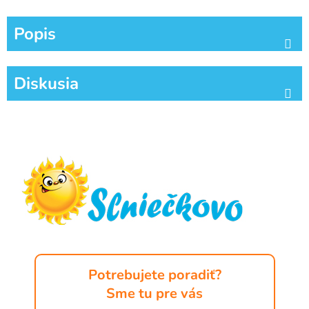
Popis
Diskusia
Z
á
p
ä
t
i
e
Potrebujete poradiť?
Sme tu pre vás