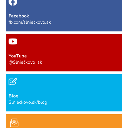
Facebook
fb.com/slnieckovo.sk
YouTube
@Slniečkovo_sk
Blog
Slnieckovo.sk/blog