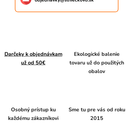
objednavky
@
slnieckovo.sk
Darčeky k objednávkam
Ekologické balenie
už od 50€
tovaru už do použitých
obalov
Osobný prístup ku
Sme tu pre vás od roku
každému zákazníkovi
2015