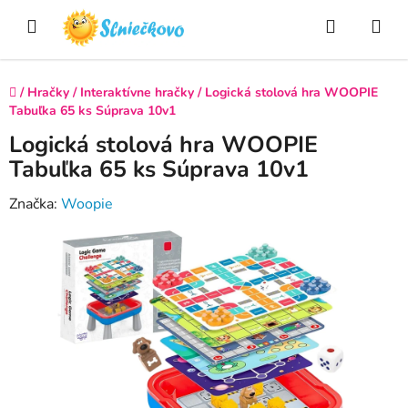
Prejsť
Hľadať
NÁ
na
obsah
KO
Domov
/
Hračky
/
Interaktívne hračky
/
Logická stolová hra WOOPIE
Tabuľka 65 ks Súprava 10v1
Logická stolová hra WOOPIE
Tabuľka 65 ks Súprava 10v1
Značka:
Woopie