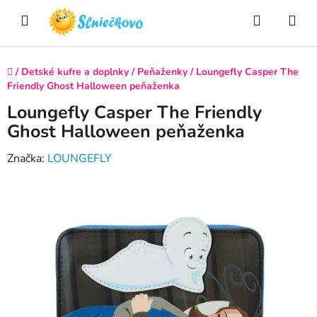
Prejsť
Hľadať
NÁ
na
obsah
KO
Domov
/
Detské kufre a doplnky
/
Peňaženky
/
Loungefly Casper The
Friendly Ghost Halloween peňaženka
Loungefly Casper The Friendly
Ghost Halloween peňaženka
Značka:
LOUNGEFLY