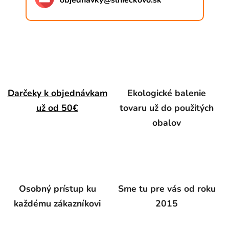
objednavky
@
slnieckovo.sk
Darčeky k objednávkam
Ekologické balenie
už od 50€
tovaru už do použitých
obalov
Osobný prístup ku
Sme tu pre vás od roku
každému zákazníkovi
2015