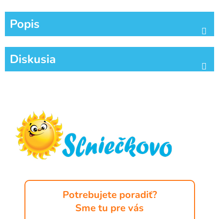
Popis
Diskusia
Z
á
p
ä
t
i
e
Potrebujete poradiť?
Sme tu pre vás