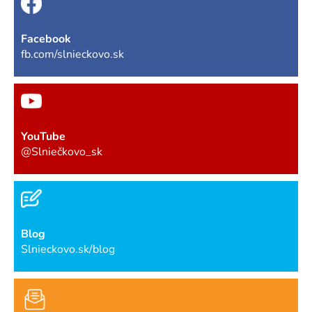
Facebook
fb.com/slnieckovo.sk
YouTube
@Slniečkovo_sk
Blog
Slnieckovo.sk/blog