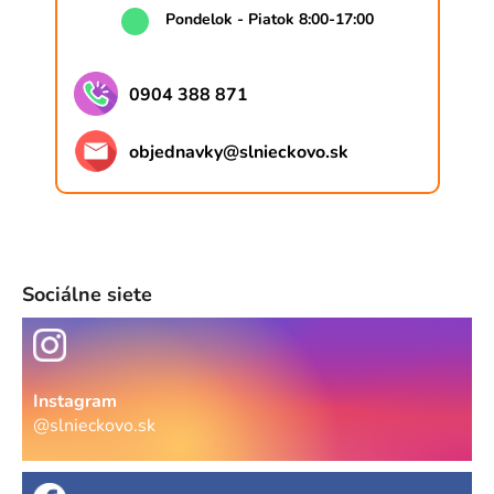
Pondelok - Piatok 8:00-17:00
0904 388 871
objednavky
@
slnieckovo.sk
Sociálne siete
Instagram
@slnieckovo.sk