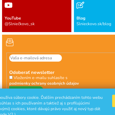
YouTube
Blog
@Slniečkovo_sk
Slnieckovo.sk/blog
Odoberať newsletter
Vložením e-mailu suhlasíte s
podmienky ochrany osobných údajov
PRIHLÁSIŤ
oužíva súbory cookie. Ďalším prechádzaním tohto webu
SA
súhlas s ich používaním a taktiež aj s profilujúcimi
ými) cookies, ktoré dávajú právo využiť aj nový typ dát
ode V2 )