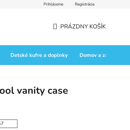
Prihlásenie
Registrácia
iadok
Vrátenie tovaru
Obchodné podmienky
Podmienk
PRÁZDNY KOŠÍK
NÁKUPNÝ
KOŠÍK
Detské kufre a doplnky
Domov a záhrada
ol vanity case
57