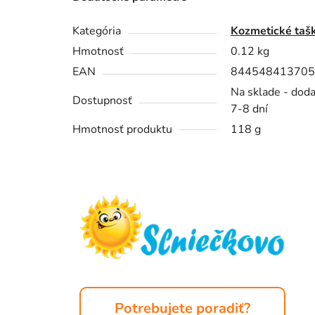
Kategória
Kozmetické taš
Hmotnosť
0.12 kg
EAN
844548413705
Na sklade - dod
Dostupnosť
7-8 dní
Hmotnosť produktu
118 g
Z
á
p
ä
t
i
e
Potrebujete poradiť?