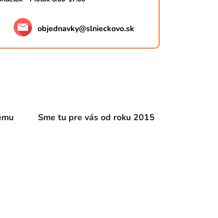
objednavky
@
slnieckovo.sk
dému
Sme tu pre vás od roku 2015