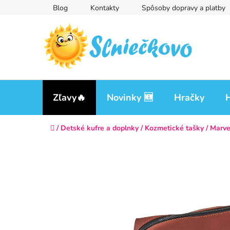
Prejsť
Blog
Kontakty
Spôsoby dopravy a platby
na
obsah
Zľavy🔥
Novinky 🆕
Hračky
H
Domov
/
Detské kufre a doplnky
/
Kozmetické tašky
/
Marve