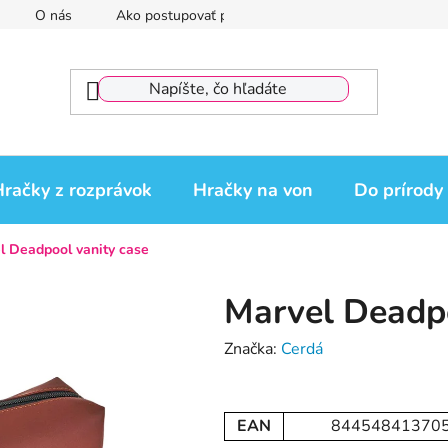
O nás
Ako postupovať pri reklamácii
Reklamačný por
račky z rozprávok
Hračky na von
Do prírody
l Deadpool vanity case
Marvel Deadpo
Značka:
Cerdá
EAN
84454841370