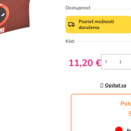
Dostupnosť
Pozrieť možnosti
doručenia
Kód:
11,20 €
Jednotková cena:
Opýtať sa
Pot
Po