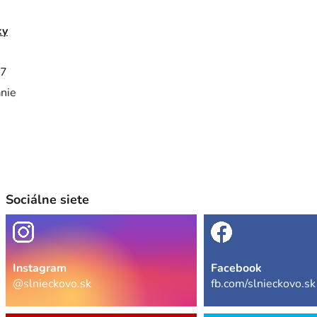
ky
7
anie
Sociálne siete
Instagram
Facebook
@slnieckovo.sk
fb.com/slnieckovo.sk