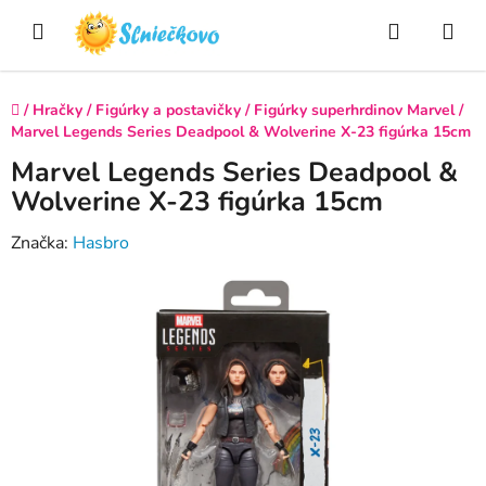
Prejsť
Hľadať
NÁ
na
obsah
KO
Domov
/
Hračky
/
Figúrky a postavičky
/
Figúrky superhrdinov Marvel
/
Marvel Legends Series Deadpool & Wolverine X-23 figúrka 15cm
Marvel Legends Series Deadpool &
Wolverine X-23 figúrka 15cm
Značka:
Hasbro