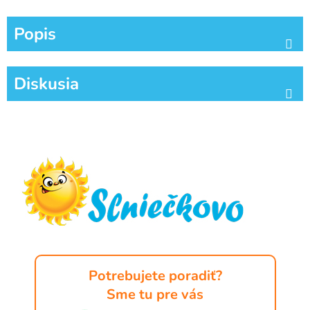
Popis
Diskusia
Z
á
p
ä
t
i
e
Potrebujete poradiť?
Sme tu pre vás