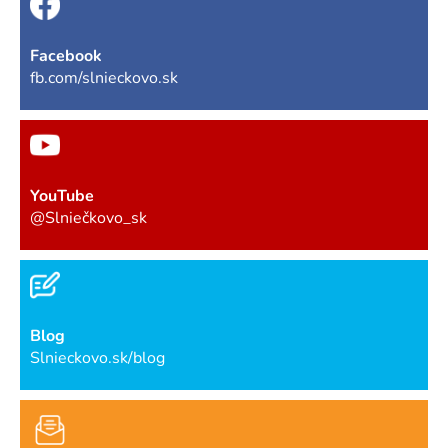
Facebook
fb.com/slnieckovo.sk
YouTube
@Slniečkovo_sk
Blog
Slnieckovo.sk/blog