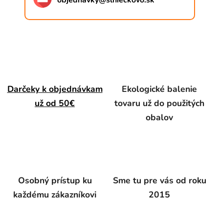
objednavky
@
slnieckovo.sk
Darčeky k objednávkam
Ekologické balenie
už od 50€
tovaru už do použitých
obalov
Osobný prístup ku
Sme tu pre vás od roku
každému zákazníkovi
2015