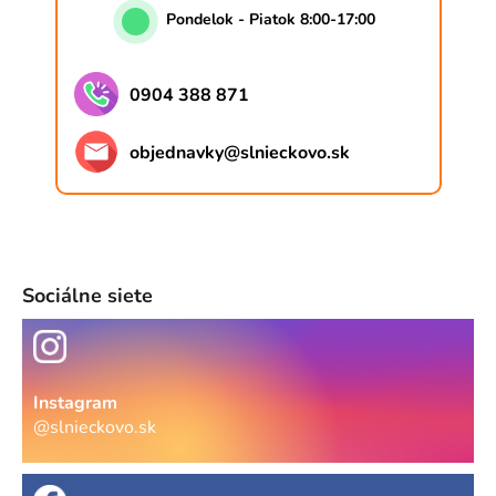
Pondelok - Piatok 8:00-17:00
0904 388 871
objednavky
@
slnieckovo.sk
Sociálne siete
Instagram
@slnieckovo.sk