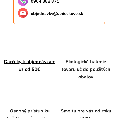
0904 388 871
objednavky
@
slnieckovo.sk
Darčeky k objednávkam
Ekologické balenie
už od 50€
tovaru už do použitých
obalov
Osobný prístup ku
Sme tu pre vás od roku