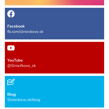
Facebook
fb.com/slnieckovo.sk
YouTube
@Slniečkovo_sk
Blog
Slnieckovo.sk/blog