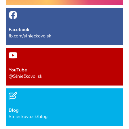
Facebook
fb.com/slnieckovo.sk
YouTube
@Slniečkovo_sk
Blog
Slnieckovo.sk/blog