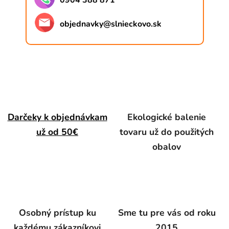
0904 388 871
objednavky
@
slnieckovo.sk
Darčeky k objednávkam
Ekologické balenie
už od 50€
tovaru už do použitých
obalov
Osobný prístup ku
Sme tu pre vás od roku
každému zákazníkovi
2015