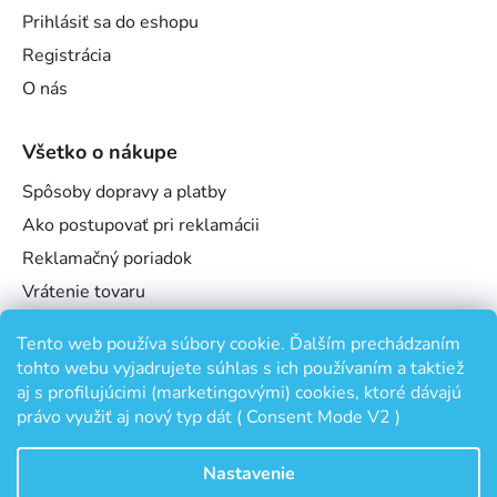
Prihlásiť sa do eshopu
Registrácia
O nás
Všetko o nákupe
Spôsoby dopravy a platby
Ako postupovať pri reklamácii
Reklamačný poriadok
Vrátenie tovaru
Obchodné podmienky
Tento web používa súbory cookie. Ďalším prechádzaním
Podmienky ochrany osobných údajov
tohto webu vyjadrujete súhlas s ich používaním a taktiež
Odstúpenie od zmluvy
aj s profilujúcimi (marketingovými) cookies, ktoré dávajú
právo využiť aj nový typ dát ( Consent Mode V2 )
Nastavenie