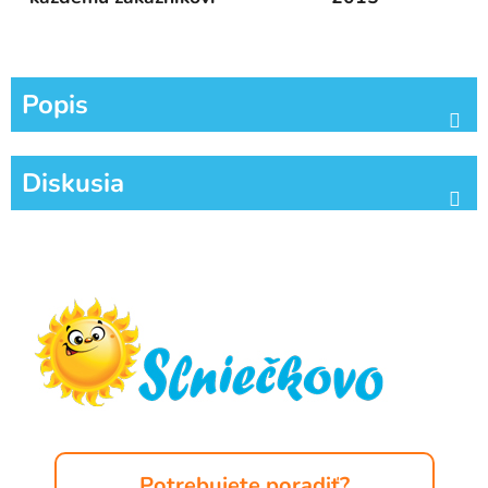
Popis
Diskusia
Z
á
p
ä
t
i
e
Potrebujete poradiť?