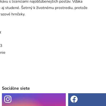
 kávu s licenciami najobľúbenejších postáv. Vďaka
 aj studené. Šetrný k životnému prostrediu, pretože
azové hrnčeky.
y
3
anie
Sociálne siete