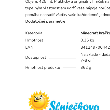
Objem: 425 ml. Praktický a originálny hrnček na
tepelným vlastnostiam udrží vaše nápoje horúce
pomáha nahradiť všetky vaše každodenné jednor
Dodatočné parametre
Kategória
Minecraft hračk
Hmotnosť
0.36 kg
EAN
841249700442
Na sklade - dod
Dostupnosť
7-8 dní
Hmotnosť produktu
362 g
Z
á
p
ä
t