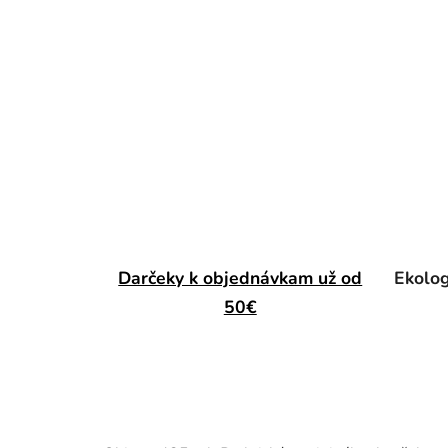
Darčeky k objednávkam už od
Ekolog
50€