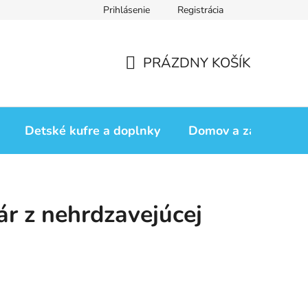
Prihlásenie
Registrácia
iadok
Vrátenie tovaru
Obchodné podmienky
Podmienk
PRÁZDNY KOŠÍK
NÁKUPNÝ
KOŠÍK
Detské kufre a doplnky
Domov a záhrada
ár z nehrdzavejúcej