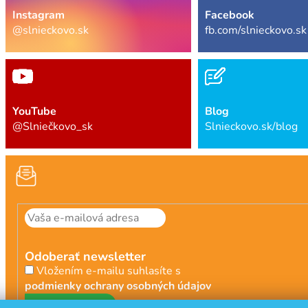
Instagram
Facebook
@slnieckovo.sk
fb.com/slnieckovo.sk
YouTube
Blog
@Slniečkovo_sk
Slnieckovo.sk/blog
Odoberať newsletter
Vložením e-mailu suhlasíte s
podmienky ochrany osobných údajov