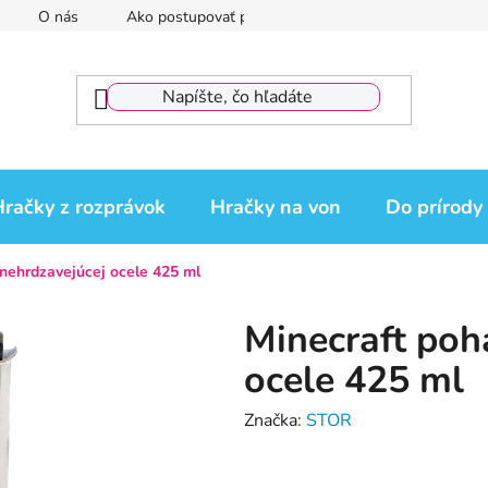
O nás
Ako postupovať pri reklamácii
Reklamačný por
račky z rozprávok
Hračky na von
Do prírody
 nehrdzavejúcej ocele 425 ml
Minecraft poh
ocele 425 ml
Značka:
STOR