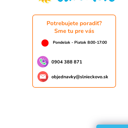
i
e
Potrebujete poradiť?
Sme tu pre vás
Pondelok - Piatok 8:00-17:00
0904 388 871
objednavky
@
slnieckovo.sk