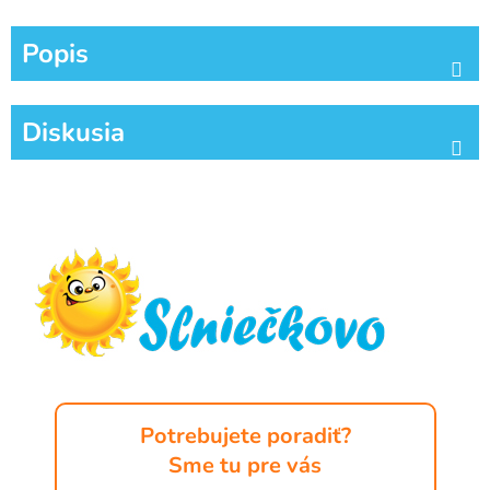
Popis
Diskusia
Z
á
p
ä
t
i
e
Potrebujete poradiť?
Sme tu pre vás