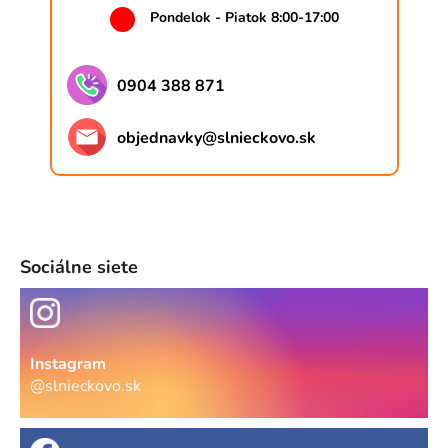
Pondelok - Piatok 8:00-17:00
0904 388 871
objednavky
@
slnieckovo.sk
Sociálne siete
Instagram
@slnieckovo.sk