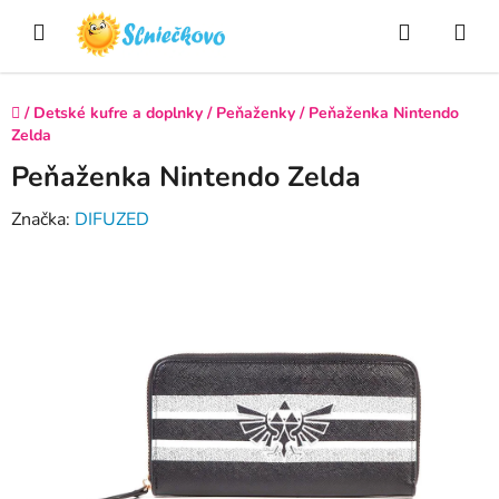
Prejsť
Hľadať
NÁ
na
obsah
KO
Domov
/
Detské kufre a doplnky
/
Peňaženky
/
Peňaženka Nintendo
Zelda
Peňaženka Nintendo Zelda
Značka:
DIFUZED