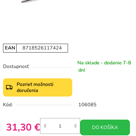
EAN
8718526117424
Na sklade - dodanie 7-8
Dostupnosť
dní
Pozrieť možnosti
doručenia
Kód:
106085
31,30 €
DO KOŠÍKA