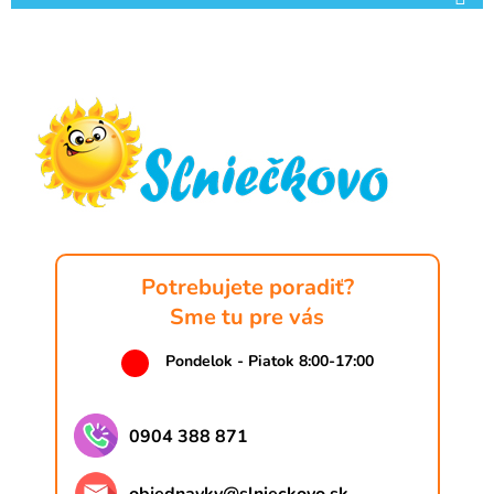
Z
á
p
ä
t
i
e
Potrebujete poradiť?
Sme tu pre vás
Pondelok - Piatok 8:00-17:00
0904 388 871