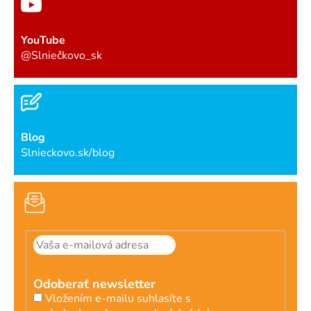
YouTube
@Slniečkovo_sk
Blog
Slnieckovo.sk/blog
Odoberať newsletter
Vložením e-mailu suhlasíte s