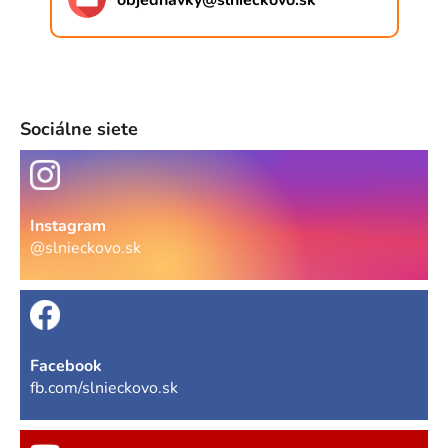
objednavky
@
slnieckovo.sk
Sociálne siete
Instagram
@slnieckovo.sk
Facebook
fb.com/slnieckovo.sk