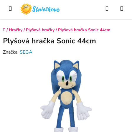
Prejsť
Hľadať
NÁ
na
obsah
KO
Domov
/
Hračky
/
Plyšové hračky
/
Plyšová hračka Sonic 44cm
Plyšová hračka Sonic 44cm
Značka:
SEGA