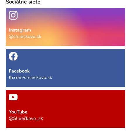
Sociálne siete
Instagram
@slnieckovo.sk
Facebook
fb.com/slnieckovo.sk
YouTube
@Slniečkovo_sk