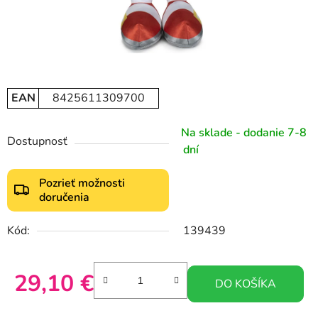
EAN
8425611309700
Na sklade - dodanie 7-8
Dostupnosť
dní
Pozrieť možnosti
doručenia
Kód:
139439
29,10 €
DO KOŠÍKA
Jednotková cena: