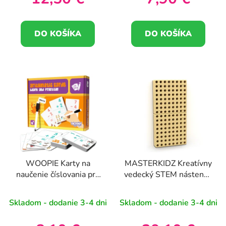
DO KOŠÍKA
DO KOŠÍKA
WOOPIE Karty na
MASTERKIDZ Kreatívny
naučenie číslovania pre
vedecký STEM nástenný
deti (3+)
panel 40x20 cm bez
montážneho panelu
Skladom - dodanie 3-4 dni
Skladom - dodanie 3-4 dni