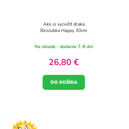
Ako si vycvičiť draka
Bezzubka Happy 30cm
Na sklade - dodanie 7-8 dní
26,80 €
DO KOŠÍKA
Z
á
p
ä