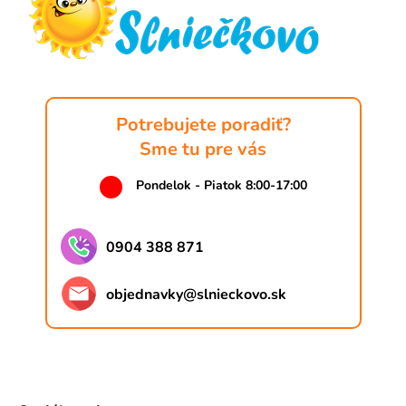
t
i
e
Potrebujete poradiť?
Sme tu pre vás
Pondelok - Piatok 8:00-17:00
0904 388 871
objednavky
@
slnieckovo.sk