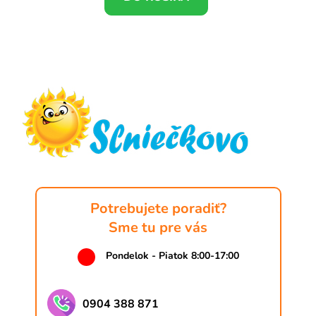
Z
á
p
ä
t
i
e
Potrebujete poradiť?
Sme tu pre vás
Pondelok - Piatok 8:00-17:00
0904 388 871