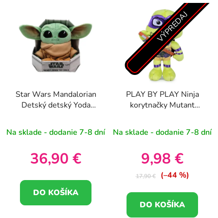
VÝPREDAJ
Star Wars Mandalorian
PLAY BY PLAY Ninja
Detský detský Yoda
korytnačky Mutant
plyšová hračka 25cm
Mayhem Donatello
plyšová hračka 21 cm
Na sklade - dodanie 7-8 dní
Na sklade - dodanie 7-8 dní
(3+)
36,90 €
9,98 €
(–44 %)
17,90 €
DO KOŠÍKA
DO KOŠÍKA