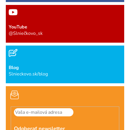
YouTube
@Slniečkovo_sk
Blog
Slnieckovo.sk/blog
Odoberať newsletter