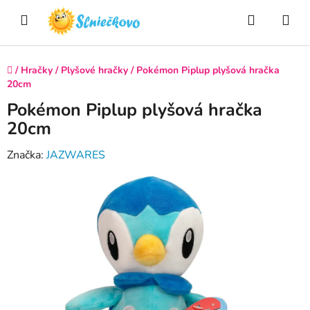
Prejsť
Hľadať
NÁ
na
obsah
KO
Domov
/
Hračky
/
Plyšové hračky
/
Pokémon Piplup plyšová hračka
20cm
Pokémon Piplup plyšová hračka
20cm
Značka:
JAZWARES