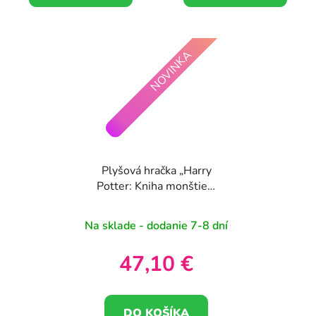
NOVINKA
Plyšová hračka „Harry
Potter: Kniha monštier“
– 55 cm
Na sklade - dodanie 7-8 dní
47,10 €
DO KOŠÍKA