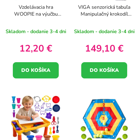
Vzdelávacia hra
VIGA senzorická tabuľa
WOOPIE na výučbu
Manipulačný krokodíl
angličtiny a matematiky
FSC Montessori
certifikát
Skladom - dodanie 3-4 dni
Skladom - dodanie 3-4 dni
12,20 €
149,10 €
DO KOŠÍKA
DO KOŠÍKA