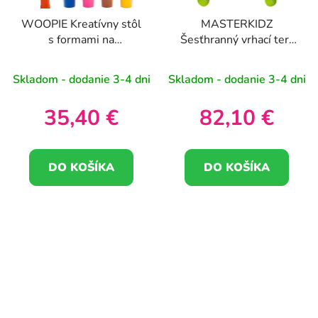
WOOPIE Kreatívny stôl
MASTERKIDZ
s formami na
Šesťhranný vrhací terč
skladovanie pečiva 40
pre dosky STEM
el
Skladom - dodanie 3-4 dni
Skladom - dodanie 3-4 dni
35,40 €
82,10 €
DO KOŠÍKA
DO KOŠÍKA