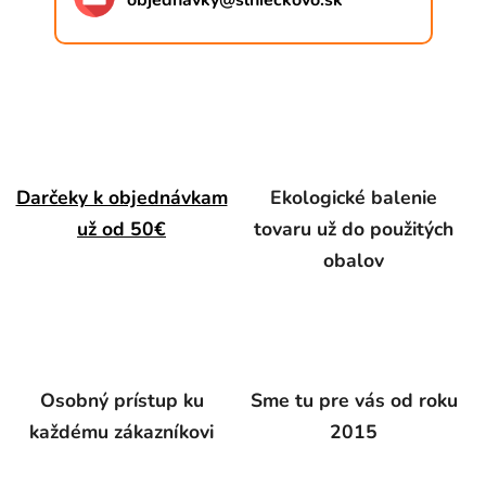
objednavky
@
slnieckovo.sk
Darčeky k objednávkam
Ekologické balenie
už od 50€
tovaru už do použitých
obalov
Osobný prístup ku
Sme tu pre vás od roku
každému zákazníkovi
2015