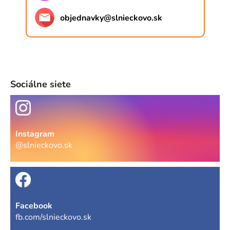
objednavky
@
slnieckovo.sk
Sociálne siete
Instagram
@slnieckovo.sk
Facebook
fb.com/slnieckovo.sk