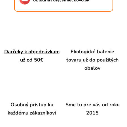
objednavky
@
slnieckovo.sk
Darčeky k objednávkam
Ekologické balenie
už od 50€
tovaru už do použitých
obalov
Osobný prístup ku
Sme tu pre vás od roku
každému zákazníkovi
2015