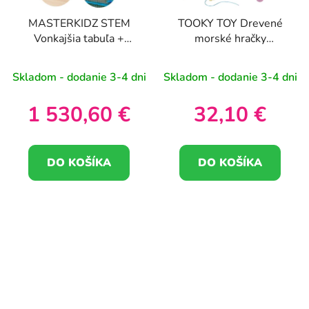
MASTERKIDZ STEM
TOOKY TOY Drevené
Vonkajšia tabuľa +
morské hračky
vodná dráha s loptičkou
Balancujúca veža
Figúrky chytajúce ryby
Skladom - dodanie 3-4 dni
Skladom - dodanie 3-4 dni
23 kusov
1 530,60 €
32,10 €
DO KOŠÍKA
DO KOŠÍKA