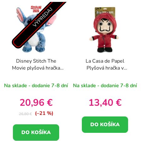
VÝPREDAJ
Disney Stitch The
La Casa de Papel
Movie plyšová hračka
Plyšová hračka v
25cm
červenej kombinéze 25
cm (3+)
Na sklade - dodanie 7-8 dní
Na sklade - dodanie 7-8 dní
20,96 €
13,40 €
(–21 %)
26,80 €
DO KOŠÍKA
DO KOŠÍKA