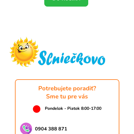
Z
á
p
ä
t
i
e
Potrebujete poradiť?
Sme tu pre vás
Pondelok - Piatok 8:00-17:00
0904 388 871