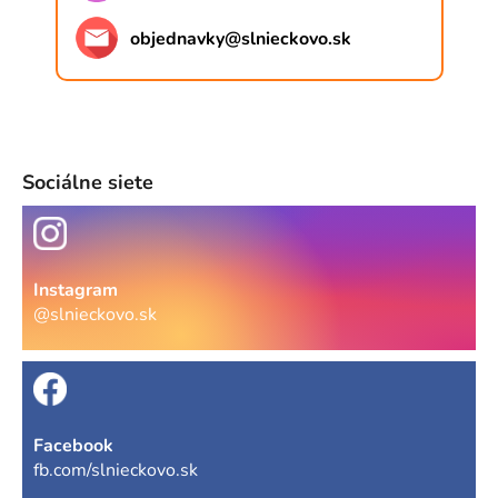
objednavky
@
slnieckovo.sk
Sociálne siete
Instagram
@slnieckovo.sk
Facebook
fb.com/slnieckovo.sk