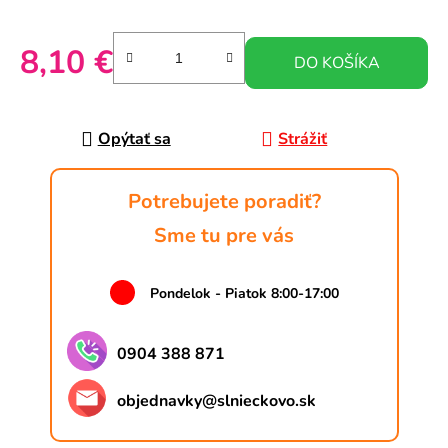
8,10 €
DO KOŠÍKA
Jednotková cena:
Opýtať sa
Strážiť
Potrebujete poradiť?
Sme tu pre vás
Pondelok - Piatok 8:00-17:00
0904 388 871
objednavky
@
slnieckovo.sk