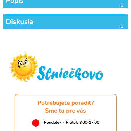
Popis
Diskusia
Z
á
p
ä
t
i
e
Potrebujete poradiť?
Sme tu pre vás
Pondelok - Piatok 8:00-17:00