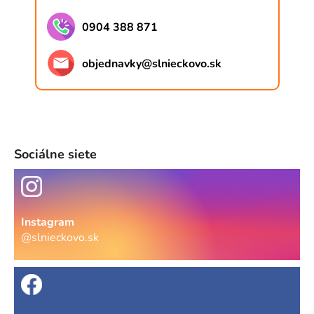
0904 388 871
objednavky
@
slnieckovo.sk
Sociálne siete
Instagram
@slnieckovo.sk