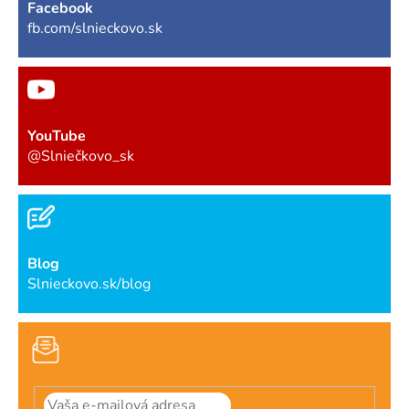
Facebook
fb.com/slnieckovo.sk
YouTube
@Slniečkovo_sk
Blog
Slnieckovo.sk/blog