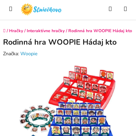
Prejsť
Hľadať
NÁ
na
obsah
KO
Domov
/
Hračky
/
Interaktívne hračky
/
Rodinná hra WOOPIE Hádaj kto
Rodinná hra WOOPIE Hádaj kto
Značka:
Woopie