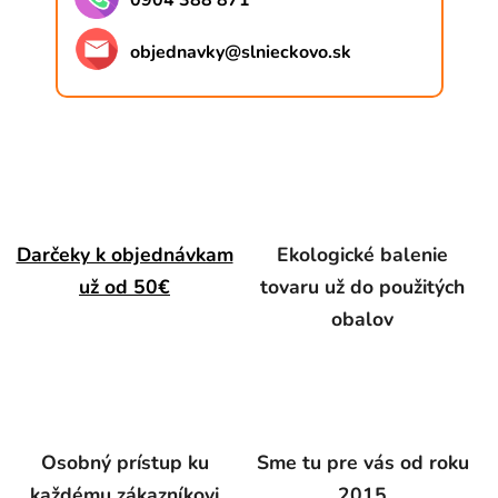
0904 388 871
objednavky
@
slnieckovo.sk
Darčeky k objednávkam
Ekologické balenie
už od 50€
tovaru už do použitých
obalov
Osobný prístup ku
Sme tu pre vás od roku
každému zákazníkovi
2015