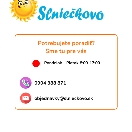
ä
t
i
e
Potrebujete poradiť?
Sme tu pre vás
Pondelok - Piatok 8:00-17:00
0904 388 871
objednavky
@
slnieckovo.sk