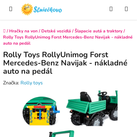
Prejsť
Hľadať
NÁ
na
obsah
KO
Domov
/
Hračky na von
/
Detské vozidlá
/
Šlapacie autá a traktory
/
Rolly Toys RollyUnimog Forst Mercedes-Benz Navijak - nákladné
auto na pedál
Rolly Toys RollyUnimog Forst
Mercedes-Benz Navijak - nákladné
auto na pedál
Značka:
Rolly toys