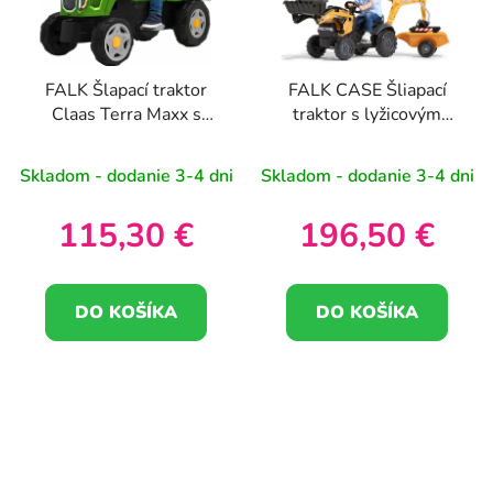
FALK Šlapací traktor
FALK CASE Šliapací
Claas Terra Maxx s
traktor s lyžicovým
prívesom a otváracou
rýpadlom a prívesom 2-
kapotou 2-6 rokov
5 rokov
Skladom - dodanie 3-4 dni
Skladom - dodanie 3-4 dni
115,30 €
196,50 €
DO KOŠÍKA
DO KOŠÍKA