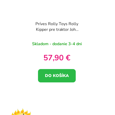
Príves Rolly Toys Rolly
Kipper pre traktor John
Deere
Skladom - dodanie 3-4 dni
57,90 €
DO KOŠÍKA
Z
á
p