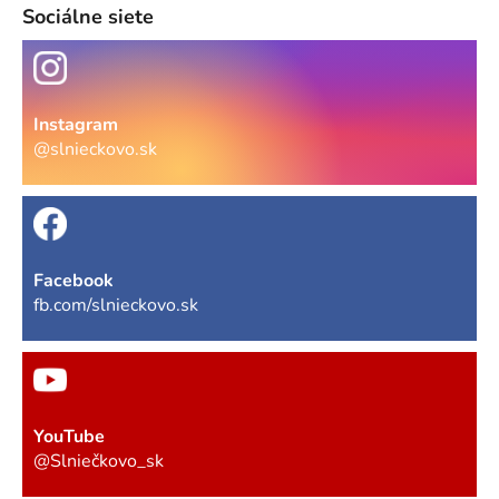
Sociálne siete
Instagram
@slnieckovo.sk
Facebook
fb.com/slnieckovo.sk
YouTube
@Slniečkovo_sk