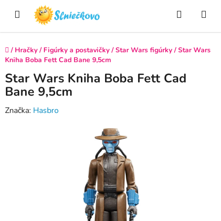
Prejsť
Hľadať
NÁ
na
obsah
KO
Domov
/
Hračky
/
Figúrky a postavičky
/
Star Wars figúrky
/
Star Wars
Kniha Boba Fett Cad Bane 9,5cm
Star Wars Kniha Boba Fett Cad
Bane 9,5cm
Značka:
Hasbro