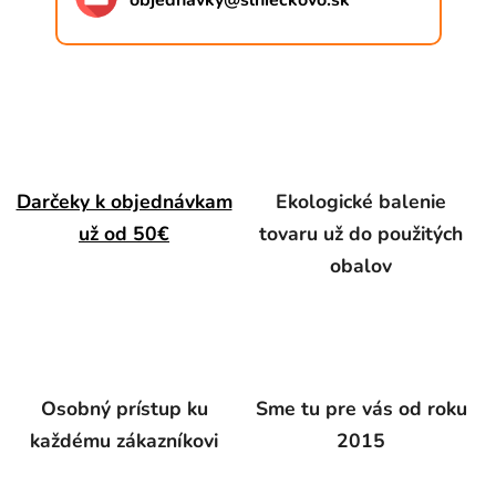
objednavky
@
slnieckovo.sk
Darčeky k objednávkam
Ekologické balenie
už od 50€
tovaru už do použitých
obalov
Osobný prístup ku
Sme tu pre vás od roku
každému zákazníkovi
2015