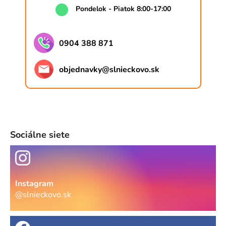
Pondelok - Piatok 8:00-17:00
0904 388 871
objednavky
@
slnieckovo.sk
Sociálne siete
Instagram
@slnieckovo.sk