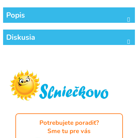
Popis
Diskusia
Z
á
p
ä
t
i
e
Potrebujete poradiť?
Sme tu pre vás