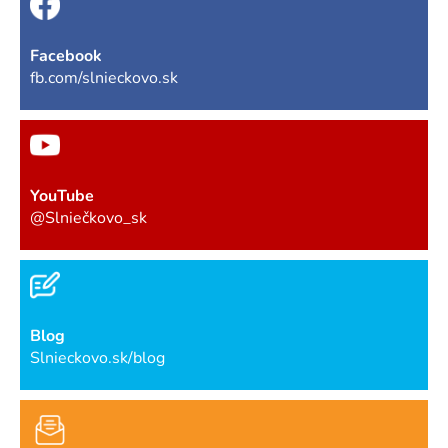
Facebook
fb.com/slnieckovo.sk
YouTube
@Slniečkovo_sk
Blog
Slnieckovo.sk/blog