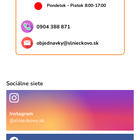
Pondelok - Piatok 8:00-17:00
0904 388 871
objednavky
@
slnieckovo.sk
Sociálne siete
Instagram
@slnieckovo.sk