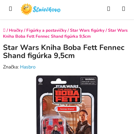
Prejsť
Hľadať
NÁ
na
obsah
KO
Domov
/
Hračky
/
Figúrky a postavičky
/
Star Wars figúrky
/
Star Wars
Kniha Boba Fett Fennec Shand figúrka 9,5cm
Star Wars Kniha Boba Fett Fennec
Shand figúrka 9,5cm
Značka:
Hasbro