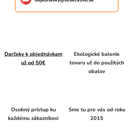
objednavky
@
slnieckovo.sk
Darčeky k objednávkam
Ekologické balenie
už od 50€
tovaru už do použitých
obalov
Osobný prístup ku
Sme tu pre vás od roku
každému zákazníkovi
2015