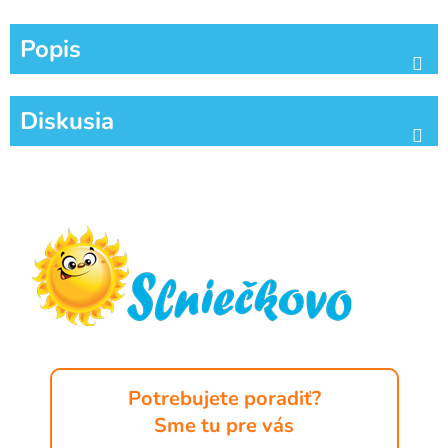
Popis
Diskusia
Z
á
p
ä
t
i
e
Potrebujete poradiť?
Sme tu pre vás