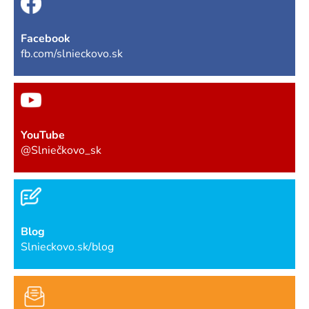
Facebook
fb.com/slnieckovo.sk
YouTube
@Slniečkovo_sk
Blog
Slnieckovo.sk/blog