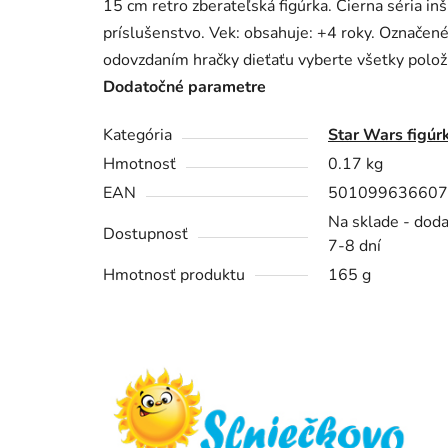
15 cm retro zberateľská figúrka. Čierna séria i
príslušenstvo. Vek: obsahuje: +4 roky. Označen
odovzdaním hračky dieťaťu vyberte všetky polož
Dodatočné parametre
Kategória
Star Wars figúr
Hmotnosť
0.17 kg
EAN
501099636607
Na sklade - dod
Dostupnosť
7-8 dní
Hmotnosť produktu
165 g
Z
á
p
ä
t