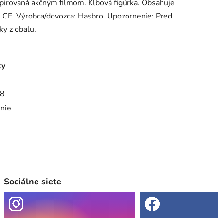
nšpirovaná akčným filmom. Kĺbová figúrka. Obsahuje
é CE. Výrobca/dovozca: Hasbro. Upozornenie: Pred
ky z obalu.
ky
8
anie
Sociálne siete