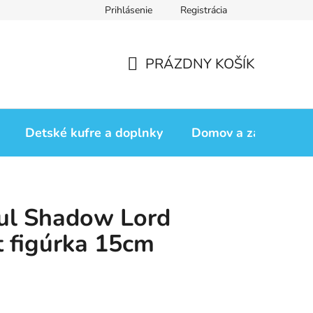
Prihlásenie
Registrácia
iadok
Vrátenie tovaru
Obchodné podmienky
Podmienk
PRÁZDNY KOŠÍK
NÁKUPNÝ
KOŠÍK
Detské kufre a doplnky
Domov a záhrada
ul Shadow Lord
t figúrka 15cm