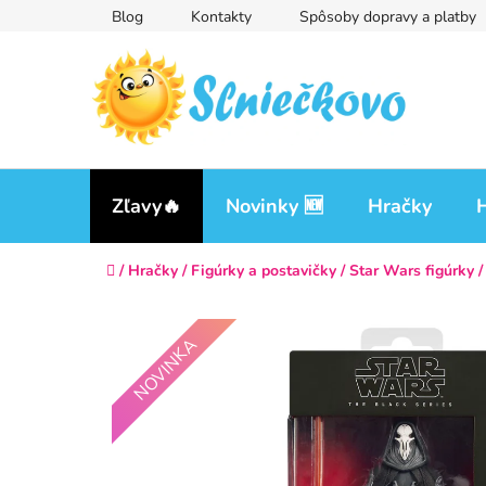
Prejsť
Blog
Kontakty
Spôsoby dopravy a platby
na
obsah
Zľavy🔥
Novinky 🆕
Hračky
H
Domov
/
Hračky
/
Figúrky a postavičky
/
Star Wars figúrky
/
NOVINKA