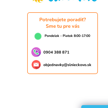
i
e
Potrebujete poradiť?
Sme tu pre vás
Pondelok - Piatok 8:00-17:00
0904 388 871
objednavky
@
slnieckovo.sk