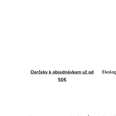
Darčeky k objednávkam už od
Ekolog
50€