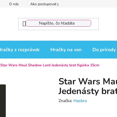
O nás
Ako postupovať pri reklamácii
Reklamačný por
račky z rozprávok
Hračky na von
Do prírody
Star Wars Maul Shadow Lord Jedenásty brat figúrka 15cm
Star Wars Ma
Jedenásty bra
Značka:
Hasbro