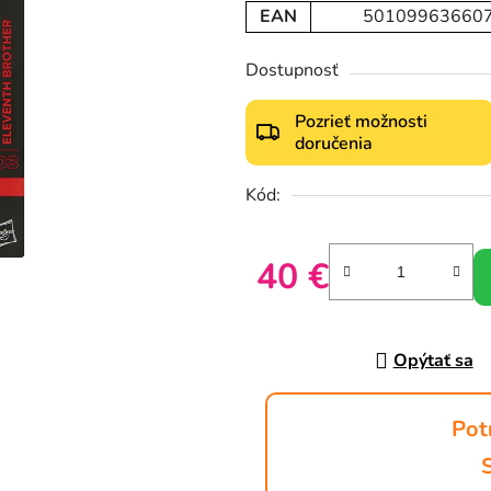
EAN
50109963660
Dostupnosť
Pozrieť možnosti
doručenia
Kód:
40 €
Jednotková cena:
Opýtať sa
Pot