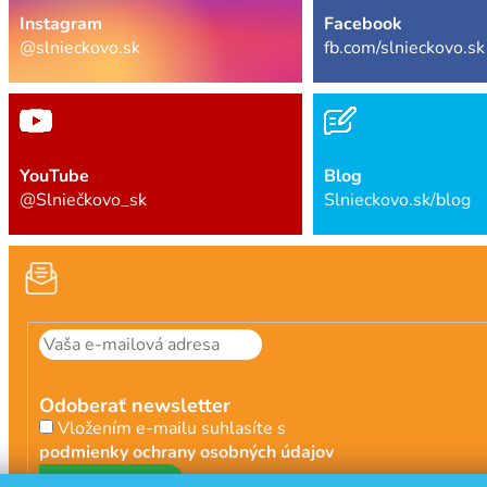
Instagram
Facebook
@slnieckovo.sk
fb.com/slnieckovo.sk
YouTube
Blog
@Slniečkovo_sk
Slnieckovo.sk/blog
Odoberať newsletter
Vložením e-mailu suhlasíte s
podmienky ochrany osobných údajov