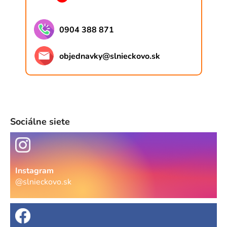
0904 388 871
objednavky
@
slnieckovo.sk
Sociálne siete
Instagram
@slnieckovo.sk