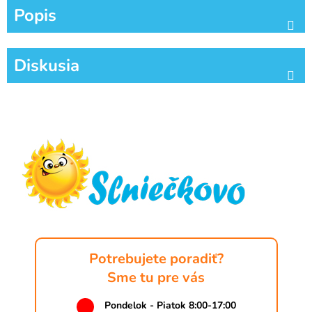
Popis
Diskusia
Z
á
p
ä
t
i
e
Potrebujete poradiť?
Sme tu pre vás
Pondelok - Piatok 8:00-17:00