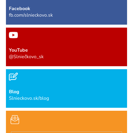
Facebook
fb.com/slnieckovo.sk
YouTube
@Slniečkovo_sk
Blog
Slnieckovo.sk/blog