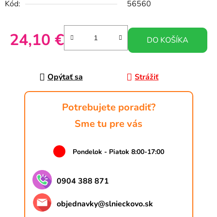
Kód:
56560
24,10 €
DO KOŠÍKA
Jednotková cena:
Opýtať sa
Strážiť
Potrebujete poradiť?
Sme tu pre vás
Pondelok - Piatok 8:00-17:00
0904 388 871
objednavky
@
slnieckovo.sk