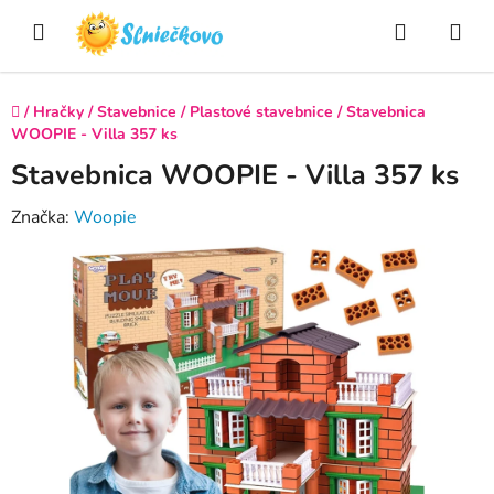
Prejsť
Hľadať
NÁ
na
obsah
KO
Domov
/
Hračky
/
Stavebnice
/
Plastové stavebnice
/
Stavebnica
WOOPIE - Villa 357 ks
Stavebnica WOOPIE - Villa 357 ks
Značka:
Woopie