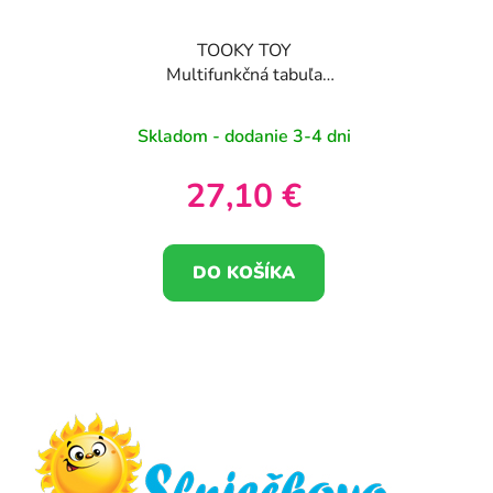
TOOKY TOY
Multifunkčná tabuľa
Farebná sada skrutiek
na učenie tvarov
Skladom - dodanie 3-4 dni
27,10 €
DO KOŠÍKA
Z
á
p
ä
t