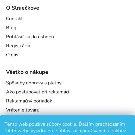
O Slniečkove
Kontakt
Blog
Prihlásiť sa do eshopu
Registrácia
O nás
Všetko o nákupe
Spôsoby dopravy a platby
Ako postupovať pri reklamácii
Reklamačný poriadok
Vrátenie tovaru
Obchodné podmienky
Tento web používa súbory cookie. Ďalším prechádzaním
Podmienky ochrany osobných údajov
tohto webu vyjadrujete súhlas s ich používaním a taktiež