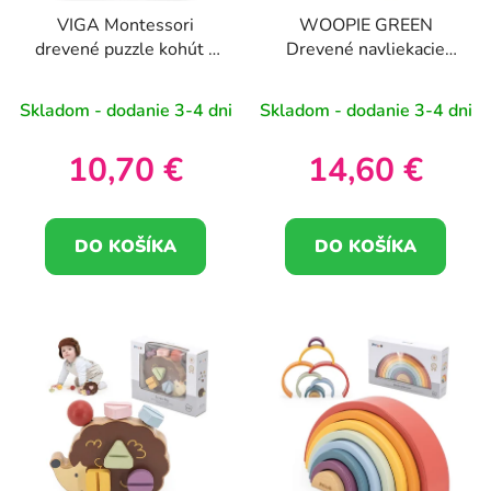
VIGA Montessori
WOOPIE GREEN
drevené puzzle kohút s
Drevené navliekacie
kolíčkami
bloky Vozidlá Autá 13
ks
Skladom - dodanie 3-4 dni
Skladom - dodanie 3-4 dni
10,70 €
14,60 €
DO KOŠÍKA
DO KOŠÍKA