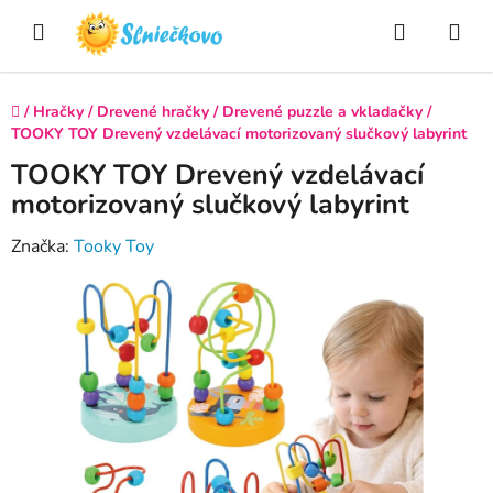
Prejsť
Hľadať
NÁ
na
obsah
KO
Domov
/
Hračky
/
Drevené hračky
/
Drevené puzzle a vkladačky
/
TOOKY TOY Drevený vzdelávací motorizovaný slučkový labyrint
TOOKY TOY Drevený vzdelávací
motorizovaný slučkový labyrint
Značka:
Tooky Toy