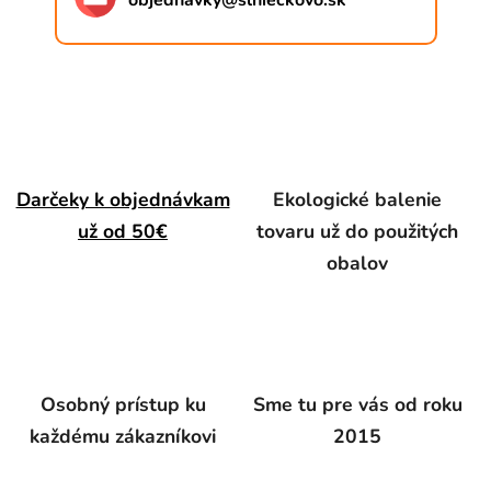
objednavky
@
slnieckovo.sk
Darčeky k objednávkam
Ekologické balenie
už od 50€
tovaru už do použitých
obalov
Osobný prístup ku
Sme tu pre vás od roku
každému zákazníkovi
2015