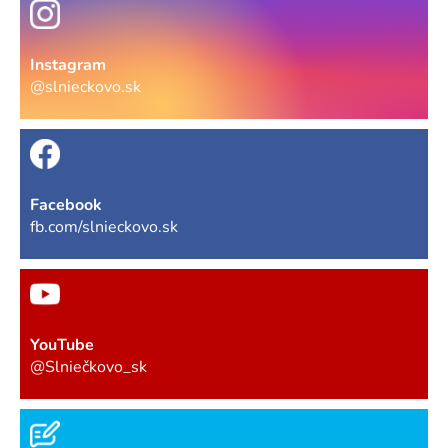
Instagram
@slnieckovo.sk
Facebook
fb.com/slnieckovo.sk
YouTube
@Slniečkovo_sk