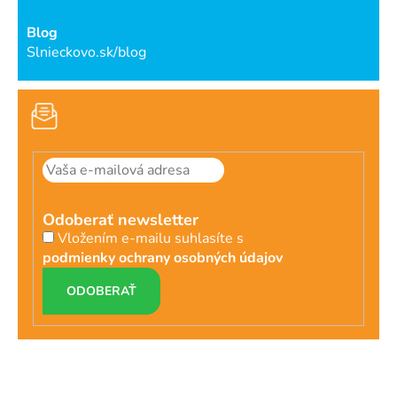
Blog
Slnieckovo.sk/blog
Odoberať newsletter
Vložením e-mailu suhlasíte s
podmienky ochrany osobných údajov
PRIHLÁSIŤ
SA