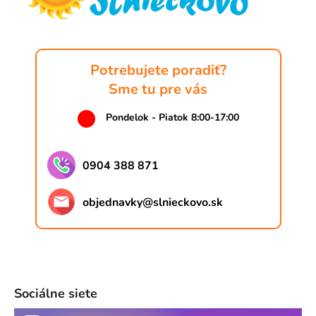
i
e
Potrebujete poradiť?
Sme tu pre vás
Pondelok - Piatok 8:00-17:00
0904 388 871
objednavky
@
slnieckovo.sk
Sociálne siete