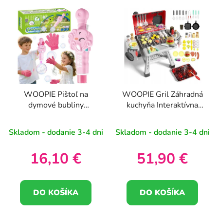
WOOPIE Pištoľ na
WOOPIE Gril Záhradná
dymové bubliny
kuchyňa Interaktívna
Jednorožec Strojček na
LED parná súprava XL
bubliny s hmlou
41 ks
Skladom - dodanie 3-4 dni
Skladom - dodanie 3-4 dni
Akumulátor
16,10 €
51,90 €
DO KOŠÍKA
DO KOŠÍKA