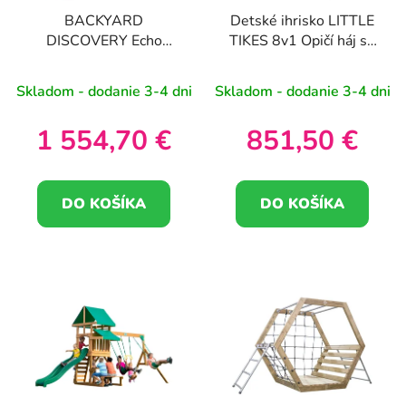
BACKYARD
Detské ihrisko LITTLE
DISCOVERY Echo
TIKES 8v1 Opičí háj so
Heights Drevené
šmykľavkami
detské ihrisko
Skladom - dodanie 3-4 dni
Skladom - dodanie 3-4 dni
Šmykľavka Domček
Kuchyňa
1 554,70 €
851,50 €
DO KOŠÍKA
DO KOŠÍKA