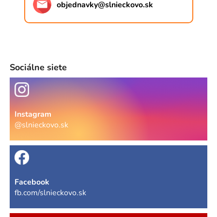
objednavky
@
slnieckovo.sk
Sociálne siete
Instagram
@slnieckovo.sk
Facebook
fb.com/slnieckovo.sk