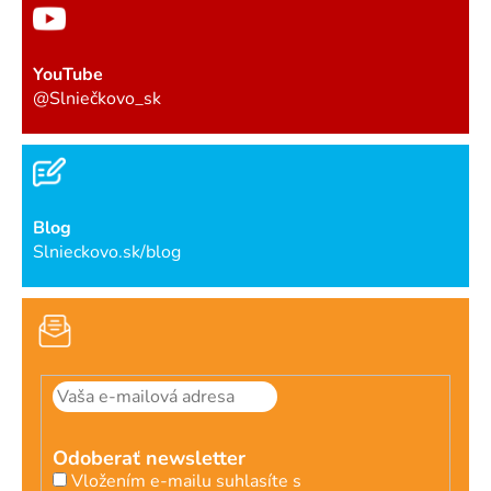
YouTube
@Slniečkovo_sk
Blog
Slnieckovo.sk/blog
Odoberať newsletter
Vložením e-mailu suhlasíte s